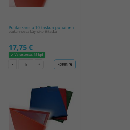
Potilaskansio 10-taskua punainen
etukannessa käyntikorttitasku
17,75 €
Varastossa:
15 kpl
-
+
KORIIN