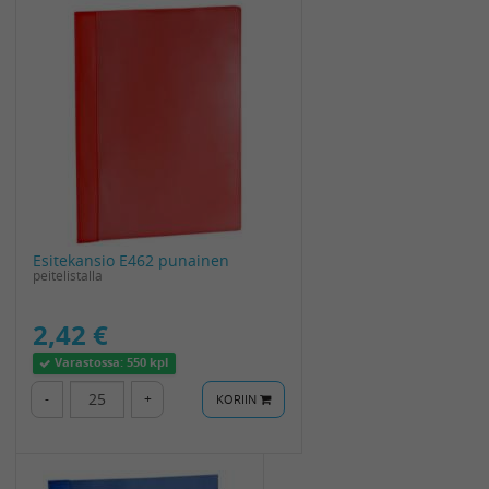
Esitekansio E462 punainen
peitelistalla
2,42 €
Varastossa:
550 kpl
-
+
KORIIN