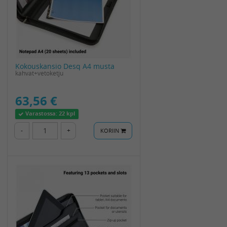
Kokouskansio Desq A4 musta
kahvat+vetoketju
63,56 €
Varastossa:
22 kpl
-
+
KORIIN