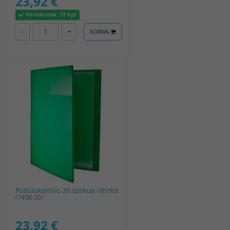
23,92 €
Varastossa:
59 kpl
-
+
KORIIN
Potilaskansio 20 taskua vihreä
(7408-20)
23,92 €