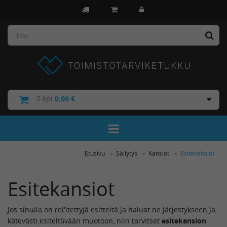
0
kpl
0,00 €
Toggle Navigation
Etusivu
Säilytys
Kansiot
Esitekansiot
Esitekansiot
Jos sinulla on rei'itettyjä esitteitä ja haluat ne järjestykseen ja
kätevästi esiteltävään muotoon, niin tarvitset
esitekansion