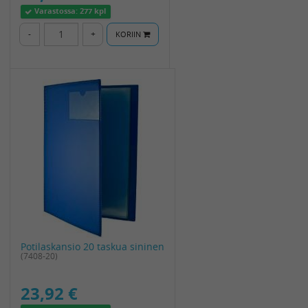
Varastossa:
277 kpl
-
+
KORIIN
Potilaskansio 20 taskua sininen
(7408-20)
23,92 €