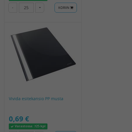
-
+
KORIIN
Vivida esitekansio PP musta
0,69 €
Varastossa:
725 kpl