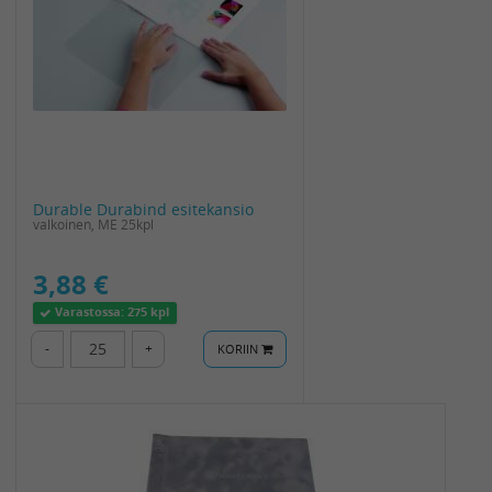
Durable Durabind esitekansio
valkoinen, ME 25kpl
3,88 €
Varastossa:
275 kpl
-
+
KORIIN