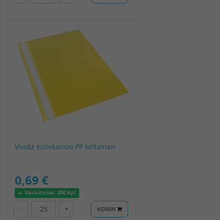
Vivida esitekansio PP keltainen
0,69 €
Varastossa:
200 kpl
-
+
KORIIN