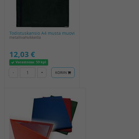
Todistuskansio A4 musta muovi
metallivahvikkeilla
12,03 €
Varastossa:
59 kpl
-
+
KORIIN