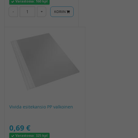
Varastossa:
160 kpl
-
+
KORIIN
Vivida esitekansio PP valkoinen
0,69 €
Varastossa:
325 kpl