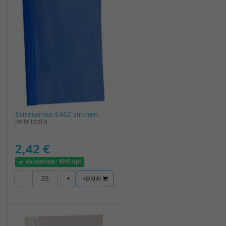
Esitekansio E462 sininen
peitelistalla
2,42 €
Varastossa:
1075 kpl
-
+
KORIIN