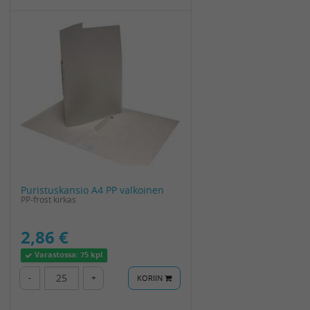
Puristuskansio A4 PP valkoinen
PP-frost kirkas
2,86 €
Varastossa:
75 kpl
-
+
KORIIN