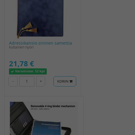
Adressikansio sininen samettia
kultainen nyöri
21,78 €
Varastossa:
52 kpl
-
+
KORIIN