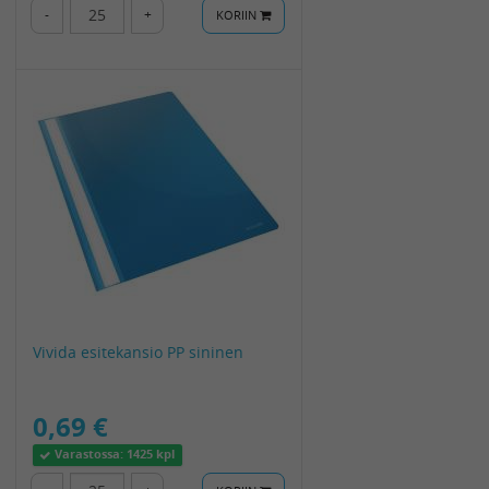
-
+
KORIIN
Vivida esitekansio PP sininen
0,69 €
Varastossa:
1425 kpl