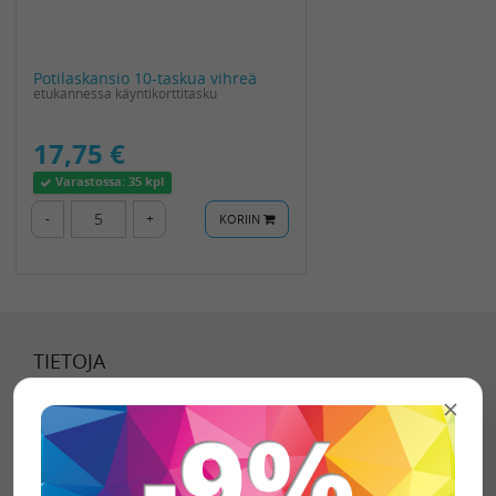
Potilaskansio 10-taskua vihreä
etukannessa käyntikorttitasku
17,75 €
Varastossa:
35 kpl
-
+
KORIIN
TIETOJA
Tietoa meistä
Toimitustavat