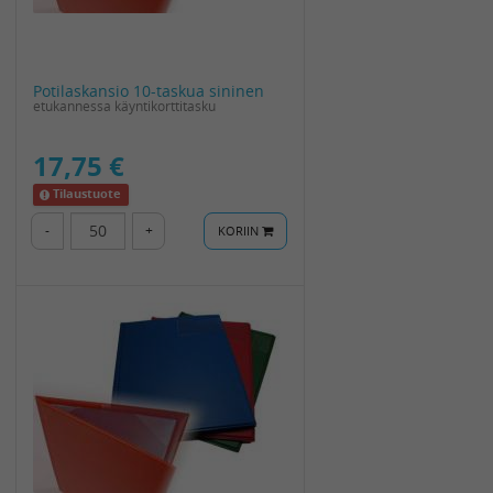
Potilaskansio 10-taskua sininen
etukannessa käyntikorttitasku
17,75 €
Tilaustuote
-
+
KORIIN