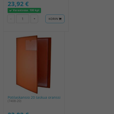
23,92 €
Varastossa:
100 kpl
-
+
KORIIN
Potilaskansio 20 taskua oranssi
(7408-20)