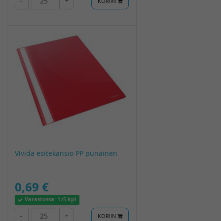
-
+
KORIIN
Vivida esitekansio PP punainen
0,69 €
Varastossa:
175 kpl
-
+
KORIIN