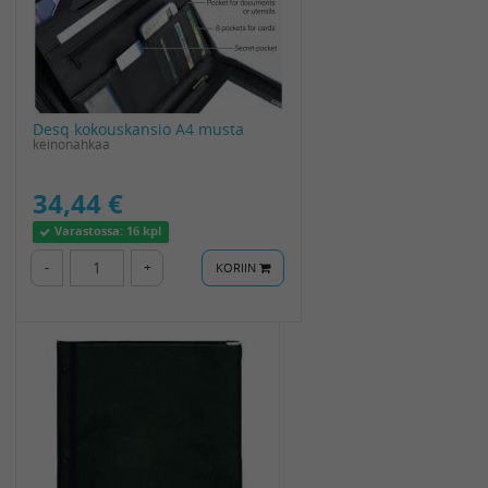
Desq kokouskansio A4 musta
keinonahkaa
34,44 €
Varastossa:
16 kpl
-
+
KORIIN