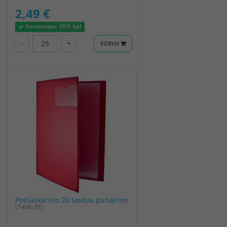
2,49 €
Varastossa:
1975 kpl
-
+
KORIIN
Potilaskansio 20 taskua punainen
(7408-20)