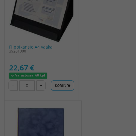
Flippikansio A4 vaaka
39261000
22,67 €
Varastossa:
60 kpl
-
+
KORIIN