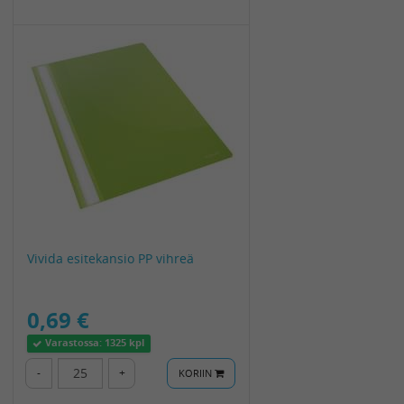
Vivida esitekansio PP vihreä
0,69 €
Varastossa:
1325 kpl
-
+
KORIIN