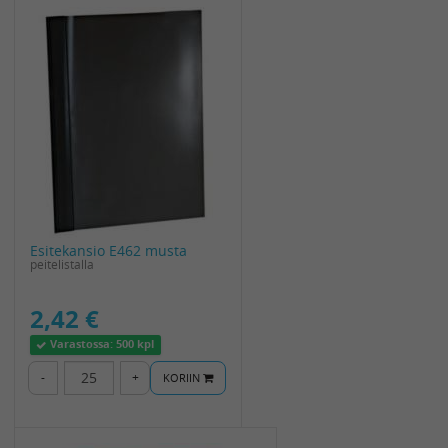
Esitekansio E462 musta
peitelistalla
2,42 €
Varastossa:
500 kpl
-
+
KORIIN