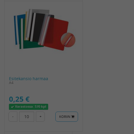
Esitekansio harmaa
A4
0,25 €
Varastossa:
570 kpl
-
+
KORIIN