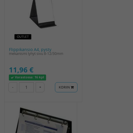
Flippikansio A4, pysty
mekanismi lyhyt sivu 8-12/30mm
11,96 €
Varastossa:
16 kpl
-
+
KORIIN