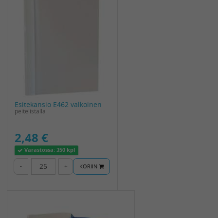
Esitekansio E462 valkoinen
peitelistalla
2,48 €
Varastossa:
350 kpl
-
+
KORIIN