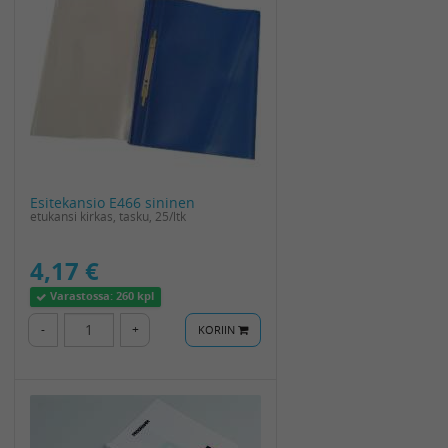
Esitekansio E466 sininen
etukansi kirkas, tasku, 25/ltk
4,17 €
Varastossa:
260 kpl
-
+
KORIIN