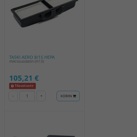
TASKI AERO 8/15 HEPA
mikrosuodatin (H13)
105,21 €
Tilaustuote
-
+
KORIIN