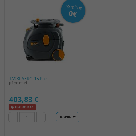
Toimitus
0€
TASKI AERO 15 Plus
pölynimuri
403,83 €
Tilaustuote
-
+
KORIIN