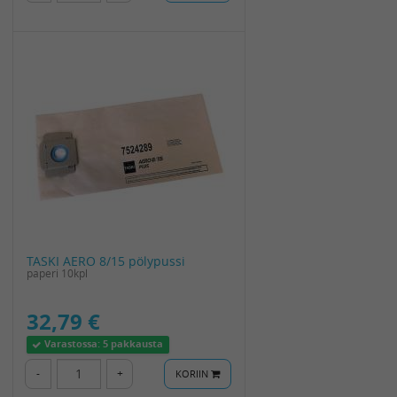
TASKI AERO 8/15 pölypussi
paperi 10kpl
32,79 €
Varastossa:
5 pakkausta
-
+
KORIIN