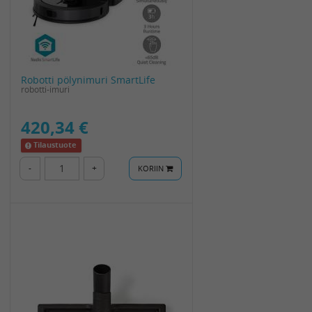
Robotti pölynimuri SmartLife
robotti-imuri
420,34 €
Tilaustuote
-
+
KORIIN