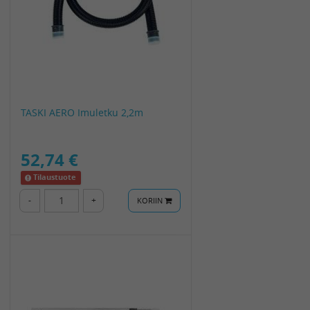
TASKI AERO Imuletku 2,2m
52,74 €
Tilaustuote
-
+
KORIIN