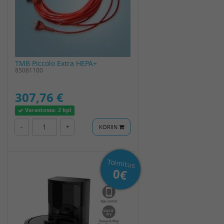
TMB Piccolo Extra HEPA+
85081100
307,76 €
Varastossa:
2 kpl
-
+
KORIIN
Toimitus
0€