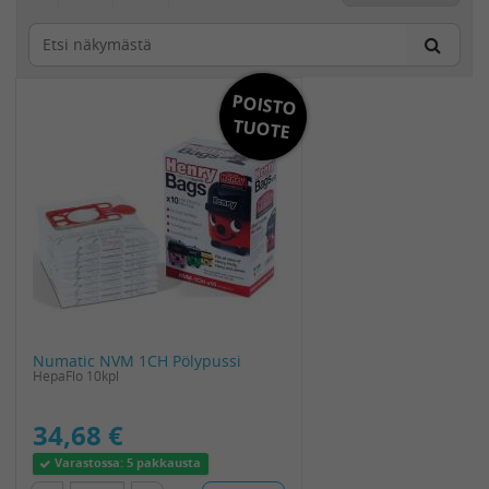
POISTO
TUOTE
Numatic NVM 1CH Pölypussi
HepaFlo 10kpl
34,68 €
Varastossa:
5 pakkausta