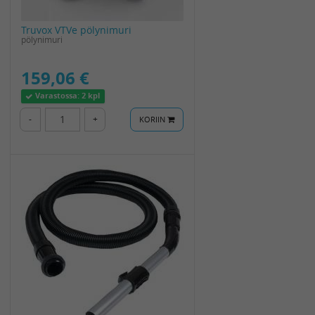
Truvox VTVe pölynimuri
pölynimuri
159,06 €
Varastossa:
2 kpl
-
+
KORIIN