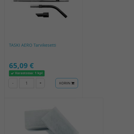
TASKI AERO Tarvikesetti
65,09 €
Varastossa:
1 kpl
-
+
KORIIN