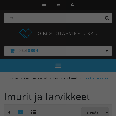
0
kpl
0,00 €
Toggle Navigation
Etusivu
Päivittäistavarat
Siivoustarvikkeet
Imurit ja tarvikkeet
Imurit ja tarvikkeet