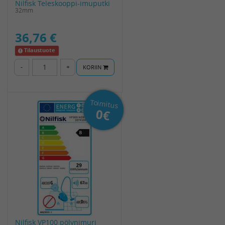
Nilfisk Teleskooppi-imuputki
32mm
36,76 €
Tilaustuote
-
+
KORIIN
Toimitus
0€
Nilfisk VP100 pölynimuri