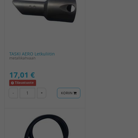
TASKI AERO Letkuliitin
metallikahvaan
17,01 €
Tilaustuote
-
+
KORIIN