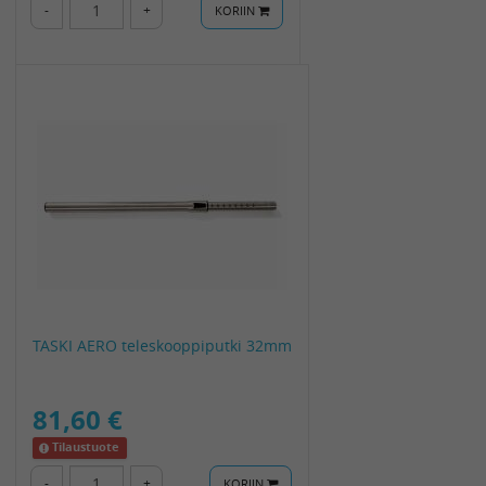
-
+
KORIIN
TASKI AERO teleskooppiputki 32mm
81,60 €
Tilaustuote
-
+
KORIIN