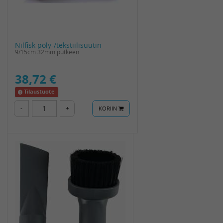
Nilfisk pöly-/tekstiilisuutin
9/15cm 32mm putkeen
38,72 €
Tilaustuote
-
+
KORIIN