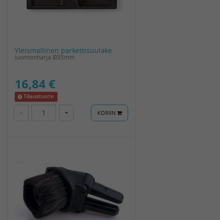
Yleismallinen parkettisuulake
luonnonharja Ø35mm
16,84 €
Tilaustuote
-
+
KORIIN