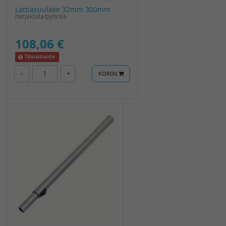
Lattiasuulake 32mm 300mm
harjaksilla/pyörillä
108,06 €
Tilaustuote
-
+
KORIIN