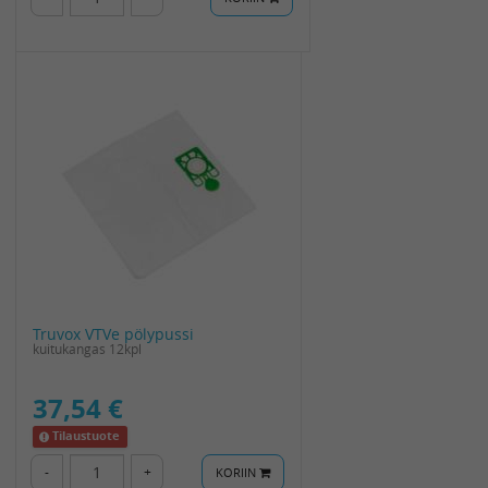
Truvox VTVe pölypussi
kuitukangas 12kpl
37,54 €
Tilaustuote
-
+
KORIIN