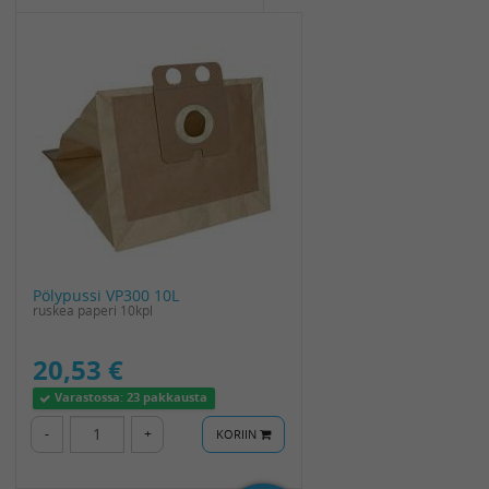
Pölypussi VP300 10L
ruskea paperi 10kpl
20,53 €
Varastossa:
23 pakkausta
-
+
KORIIN