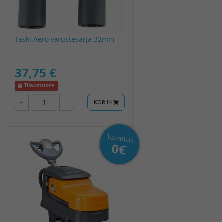
Taski Aero varustesarja 32mm
37,75 €
Tilaustuote
-
+
KORIIN
Toimitus
0€