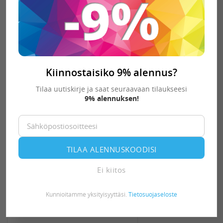
39,31 €
Tilaustuote
-
+
KORIIN
Kiinnostaisiko 9% alennus?
Tilaa uutiskirje ja saat seuraavaan tilaukseesi
9% alennuksen!
TILAA ALENNUSKOODISI
Ei kiitos
Kunnioitamme yksityisyyttäsi.
Tietosuojaseloste
Parkettisuulake Taski koville
pinnoille