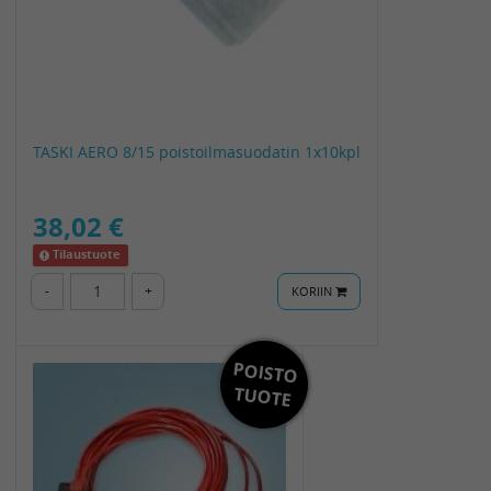
TASKI AERO 8/15 poistoilmasuodatin 1x10kpl
38,02 €
Tilaustuote
-
+
KORIIN
POISTO
Toimitus
0€
TUOTE