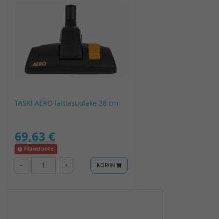
TASKI AERO lattiasuulake 28 cm
69,63 €
Tilaustuote
-
+
KORIIN