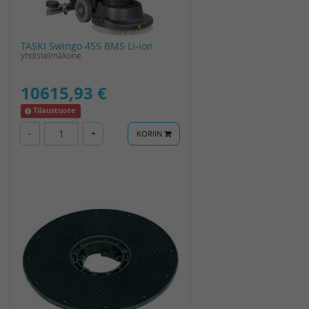
TASKI Swingo 455 BMS Li-ion
yhdistelmäkone
10615,93 €
Tilaustuote
-
+
KORIIN