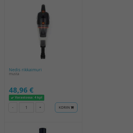
Nedis rikkaimuri
musta
48,96 €
Varastossa:
4 kpl
-
+
KORIIN