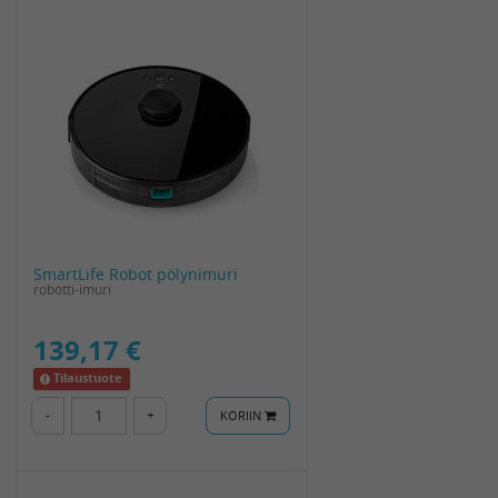
SmartLife Robot pölynimuri
robotti-imuri
139,17 €
Tilaustuote
-
+
KORIIN