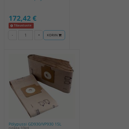
172,42 €
Tilaustuote
-
+
KORIIN
Pölypussi GD930/VP930 15L
ruskea 10kpl