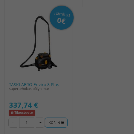
Toimitus
0€
TASKI AERO Enviro 8 Plus
supertehokas pölynimuri
337,74 €
Tilaustuote
-
+
KORIIN