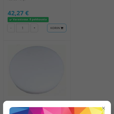
42,27 €
Varastossa:
8 pakkausta
-
+
KORIIN
Superlonsuodatin Nilfisk GD930
iso