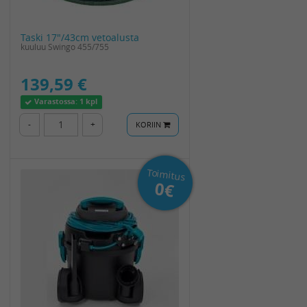
Taski 17"/43cm vetoalusta
kuuluu Swingo 455/755
139,59 €
Varastossa:
1 kpl
-
+
KORIIN
Toimitus
0€