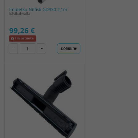
Imuletku Nilfisk GD930 2,1m
käsikahvalla
99,26 €
Tilaustuote
-
+
KORIIN