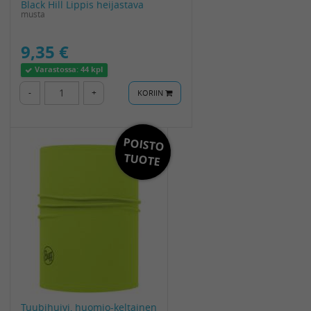
Black Hill Lippis heijastava
musta
9,35 €
Varastossa:
44 kpl
-
+
KORIIN
POISTO
TUOTE
Tuubihuivi, huomio-keltainen