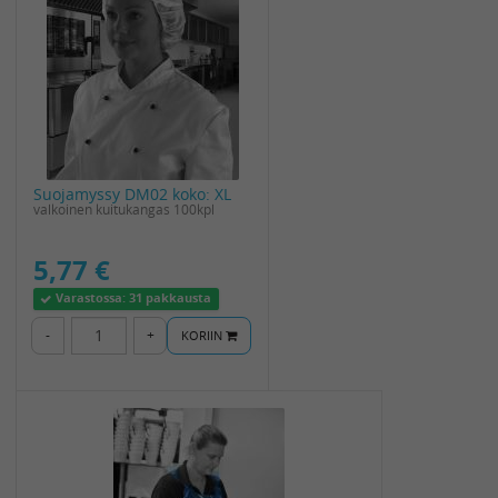
Suojamyssy DM02 koko: XL
valkoinen kuitukangas 100kpl
5,77 €
Varastossa:
31 pakkausta
-
+
KORIIN