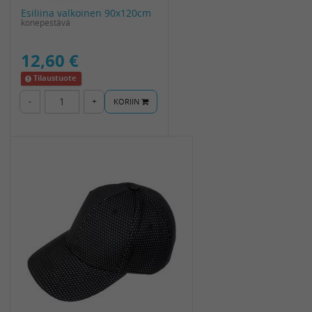
Esiliina valkoinen 90x120cm
konepestävä
12,60 €
Tilaustuote
-
+
KORIIN