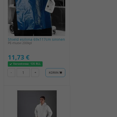
Shield esiliina 69x117cm sininen
PE-muovi 200kpl
11,73 €
Varastossa:
135 RLL
-
+
KORIIN