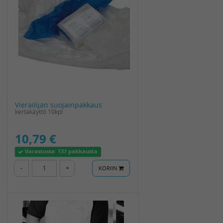
Vierailijan suojainpakkaus
kertakäyttö 10kpl
10,79 €
Varastossa:
137 pakkausta
-
+
KORIIN