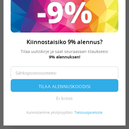
36,56 €
Varastossa:
3 kpl
-
+
KORIIN
Kiinnostaisiko 9% alennus?
Tilaa uutiskirje ja saat seuraavaan tilaukseesi
9% alennuksen!
TILAA ALENNUSKOODISI
Ei kiitos
Kunnioitamme yksityisyyttäsi.
Tietosuojaseloste
BUFF Merinovilla pipo
musta 1-kerroksinen