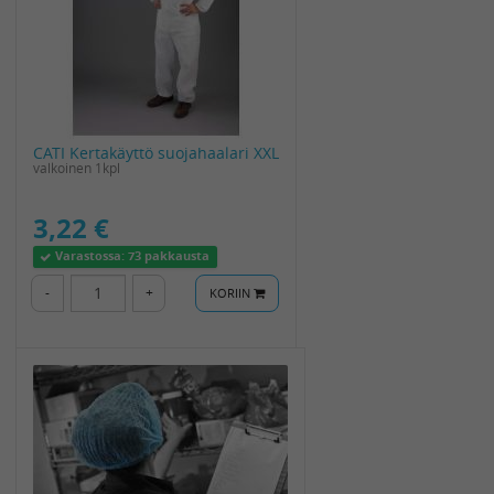
CATI Kertakäyttö suojahaalari XXL
valkoinen 1kpl
3,22 €
Varastossa:
73 pakkausta
-
+
KORIIN