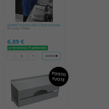
Shield Esiliina 69x122cm sininen
PE-muovi 100kpl
6,89 €
Varastossa:
71 pakkausta
-
+
KORIIN
POISTO
TUOTE