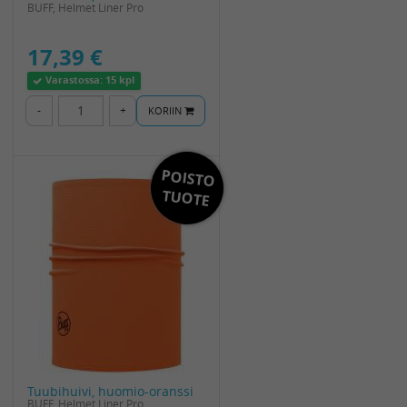
BUFF, Helmet Liner Pro
17,39 €
Varastossa:
15 kpl
-
+
KORIIN
POISTO
TUOTE
Tuubihuivi, huomio-oranssi
BUFF, Helmet Liner Pro