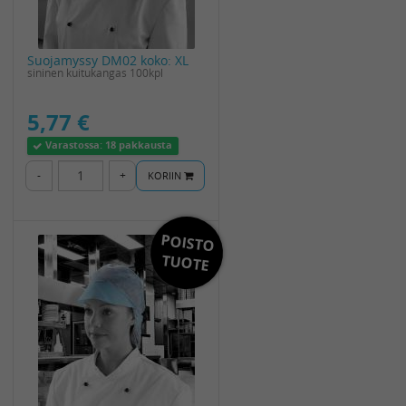
Suojamyssy DM02 koko: XL
sininen kuitukangas 100kpl
5,77 €
Varastossa:
18 pakkausta
-
+
KORIIN
POISTO
TUOTE