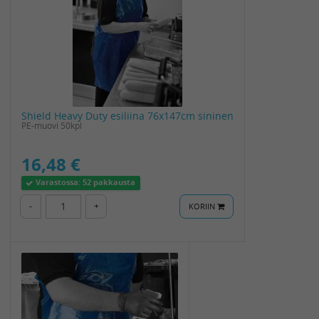
Shield Heavy Duty esiliina 76x147cm sininen
PE-muovi 50kpl
16,48 €
Varastossa:
52 pakkausta
-
+
KORIIN