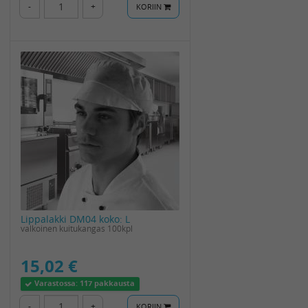
-
+
KORIIN
Lippalakki DM04 koko: L
valkoinen kuitukangas 100kpl
15,02 €
Varastossa:
117 pakkausta
-
+
KORIIN