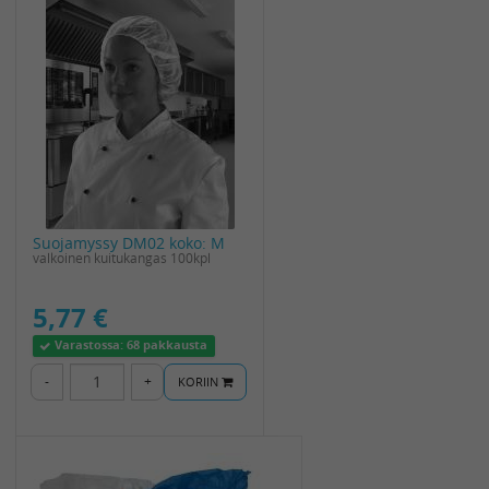
Suojamyssy DM02 koko: M
valkoinen kuitukangas 100kpl
5,77 €
Varastossa:
68 pakkausta
-
+
KORIIN