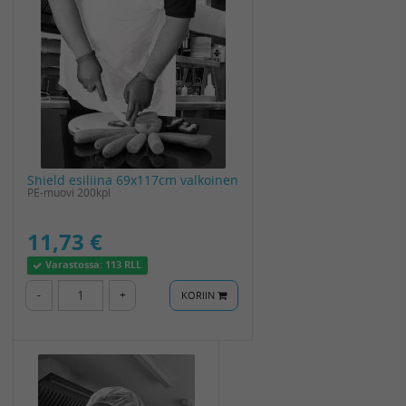
Shield esiliina 69x117cm valkoinen
PE-muovi 200kpl
11,73 €
Varastossa:
113 RLL
-
+
KORIIN