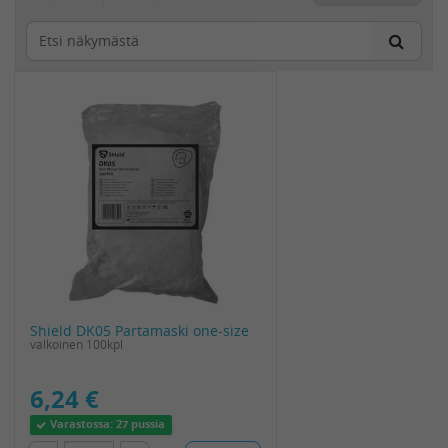
Shield DK05 Partamaski one-size
valkoinen 100kpl
6,24 €
Varastossa:
27 pussia