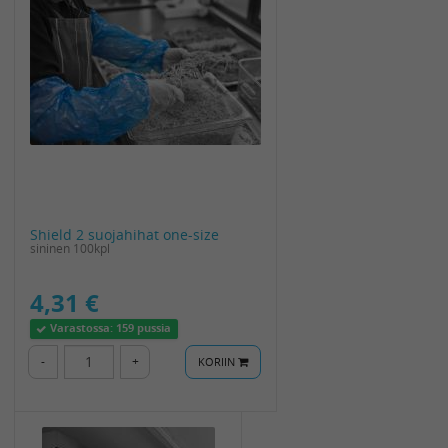
Shield 2 suojahihat one-size
sininen 100kpl
4,31 €
Varastossa:
159 pussia
-
+
KORIIN