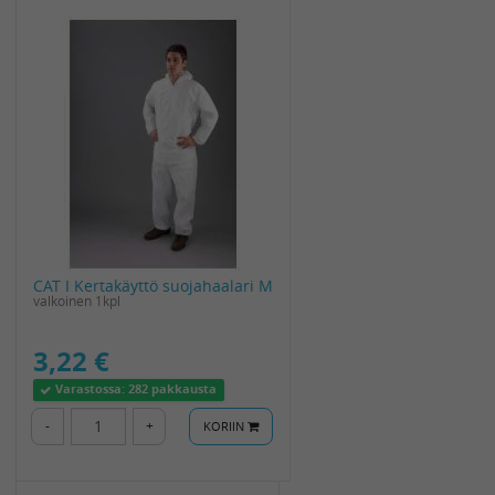
CAT I Kertakäyttö suojahaalari M
valkoinen 1kpl
3,22 €
Varastossa:
282 pakkausta
-
+
KORIIN