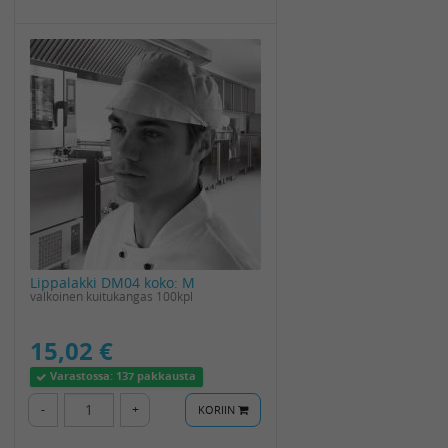
Lippalakki DM04 koko: M
valkoinen kuitukangas 100kpl
15,02 €
Varastossa:
137 pakkausta
-
+
KORIIN