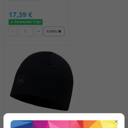
17,39 €
Varastossa:
4 kpl
-
+
KORIIN
BUFF Merinovilla pipo
musta 2-kerroksinen