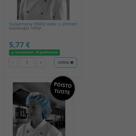
Suojamyssy DM02 koko: L sininen
kuitukangas 100kpl
5,77 €
Varastossa:
30 pakkausta
-
+
KORIIN
POISTO
TUOTE