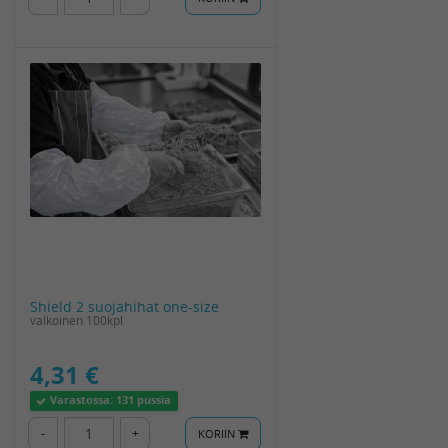
Shield 2 suojahihat one-size
valkoinen 100kpl
4,31 €
Varastossa:
131 pussia
-
+
KORIIN