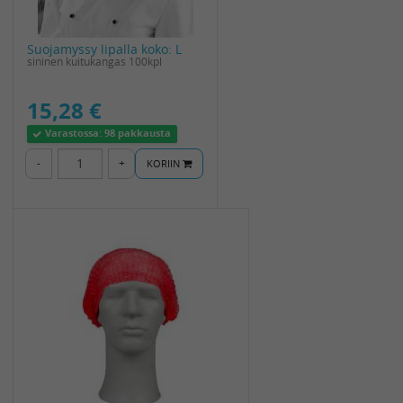
Suojamyssy lipalla koko: L
sininen kuitukangas 100kpl
15,28 €
Varastossa:
98 pakkausta
-
+
KORIIN