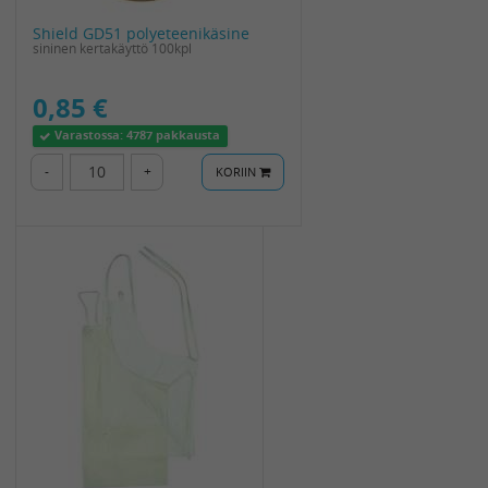
Shield GD51 polyeteenikäsine
sininen kertakäyttö 100kpl
0,85 €
Varastossa:
4787 pakkausta
-
+
KORIIN