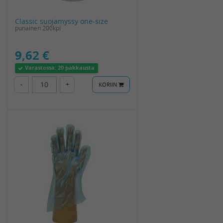
Classic suojamyssy one-size
punainen 200kpl
9,62 €
Varastossa:
20 pakkausta
-
+
KORIIN