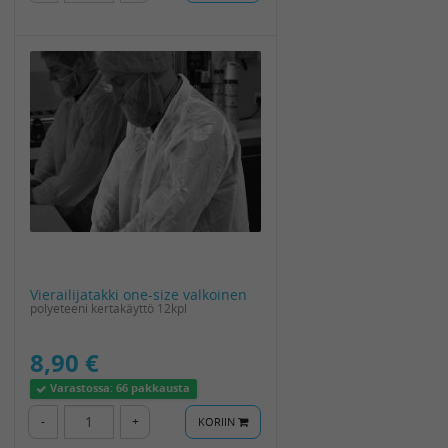
Vierailijatakki one-size valkoinen
polyeteeni kertakäyttö 12kpl
8,90 €
Varastossa:
66 pakkausta
-
+
KORIIN