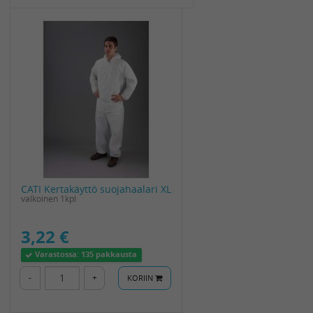
CATI Kertakäyttö suojahaalari XL
valkoinen 1kpl
3,22 €
Varastossa:
135 pakkausta
-
+
KORIIN