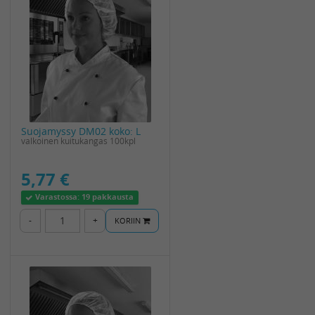
Suojamyssy DM02 koko: L
valkoinen kuitukangas 100kpl
5,77 €
Varastossa:
19 pakkausta
-
+
KORIIN