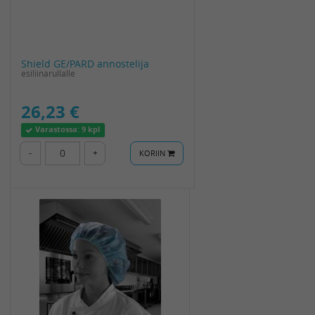
Shield GE/PARD annostelija
esiliinarullalle
26,23 €
Varastossa:
9 kpl
-
+
KORIIN