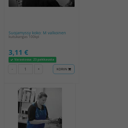
Suojamyssy koko: M valkoinen
kuitukangas 100kpl
3,11 €
Varastossa:
23 pakkausta
-
+
KORIIN