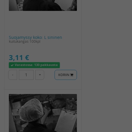
Suojamyssy koko: L sininen
kuitukangas 100kpl
3,11 €
Varastossa:
130 pakkausta
-
+
KORIIN