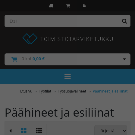
0
kpl
0,00 €
Toggle Navigation
Etusivu
Työtilat
Työsuojavälineet
Päähineet ja esiliinat
Päähineet ja esiliinat