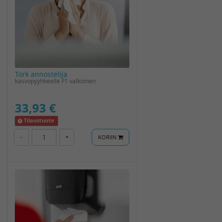
Tork annostelija
kasvopyyhkeelle F1 valkoinen
33,93 €
Tilaustuote
-
+
KORIIN