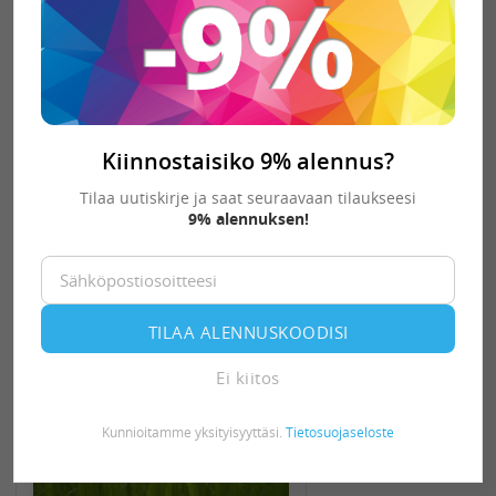
Tork käsipyyheannostelija
Xpress Multifold H2 musta
99,82 €
Kiinnostaisiko 9% alennus?
Tilaustuote
Tilaa uutiskirje ja saat seuraavaan tilaukseesi
-
+
KORIIN
9% alennuksen!
TILAA ALENNUSKOODISI
Ei kiitos
Kunnioitamme yksityisyyttäsi.
Tietosuojaseloste