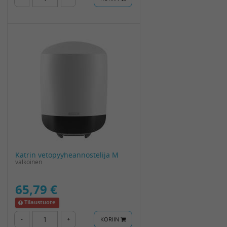
Katrin vetopyyheannostelija M
valkoinen
65,79 €
Tilaustuote
-
+
KORIIN