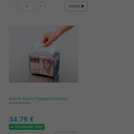
-
+
KORIIN
Katrin Resta Pöytäannostelija
lautasliinoille
34,79 €
Varastossa:
2 kpl