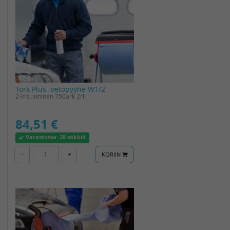
Tork Plus -vetopyyhe W1/2
2-krs. sininen 750ark 2rll
84,51 €
Varastossa:
28 säkkiä
-
+
KORIIN