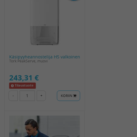
Käsipyyheannostelija H5 valkoinen
Tork PeakServe, muovi
243,31 €
Tilaustuote
-
+
KORIIN