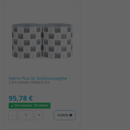
Katrin Plus XL teollisuuspyyhe
2-krs sininen 1000ark 2rll
95,78 €
Varastossa:
28 säkkiä
-
+
KORIIN