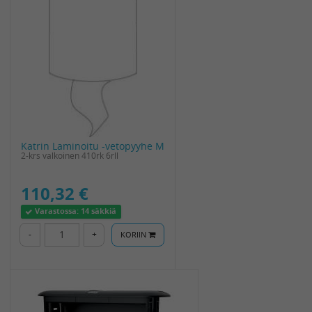
Katrin Laminoitu -vetopyyhe M
2-krs valkoinen 410rk 6rll
110,32 €
Varastossa:
14 säkkiä
-
+
KORIIN