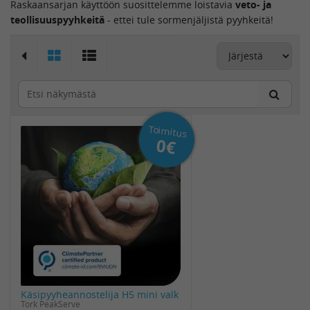
Raskaansarjan käyttöön suosittelemme loistavia
veto- ja
teollisuuspyyhkeitä
- ettei tule sormenjäljistä pyyhkeitä!
Toimitus
0€
Käsipyyheannostelija H5 mini valk
Tork PeakServe