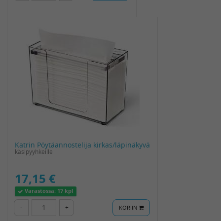
Katrin Pöytäannostelija kirkas/läpinäkyvä
käsipyyhkeille
17,15 €
Varastossa:
17 kpl
-
+
KORIIN