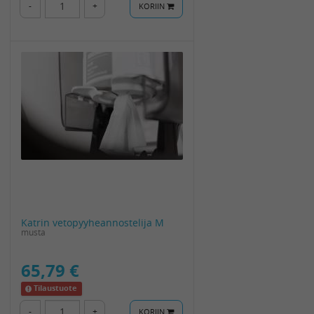
-
+
KORIIN
Katrin vetopyyheannostelija M
musta
65,79 €
Tilaustuote
-
+
KORIIN