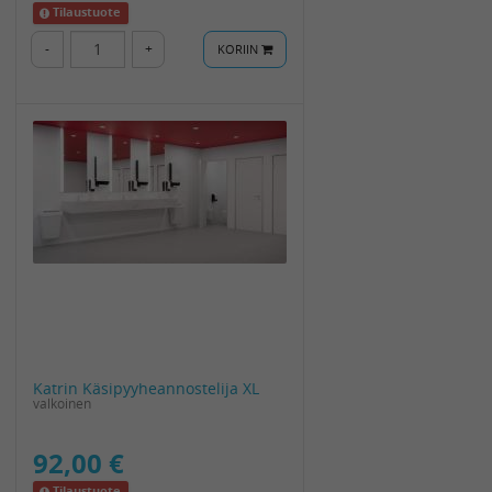
Tilaustuote
-
+
KORIIN
Katrin Käsipyyheannostelija XL
valkoinen
92,00 €
Tilaustuote