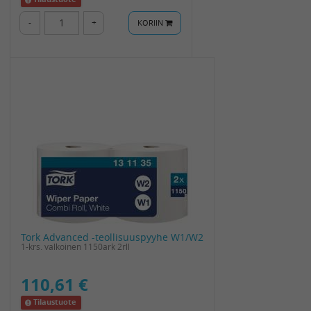
-
+
KORIIN
Tork Advanced -teollisuuspyyhe W1/W2
1-krs. valkoinen 1150ark 2rll
110,61 €
Tilaustuote