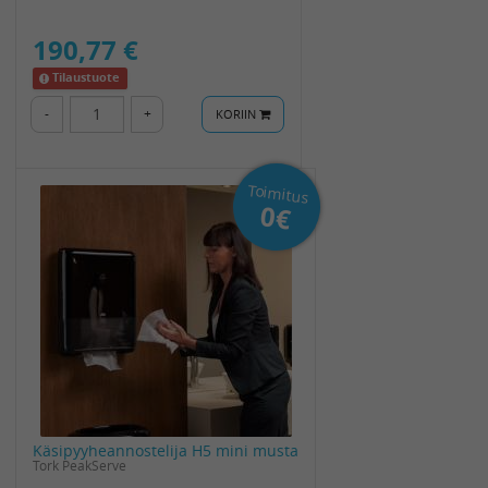
190,77 €
Tilaustuote
-
+
KORIIN
Toimitus
0€
Käsipyyheannostelija H5 mini musta
Tork PeakServe