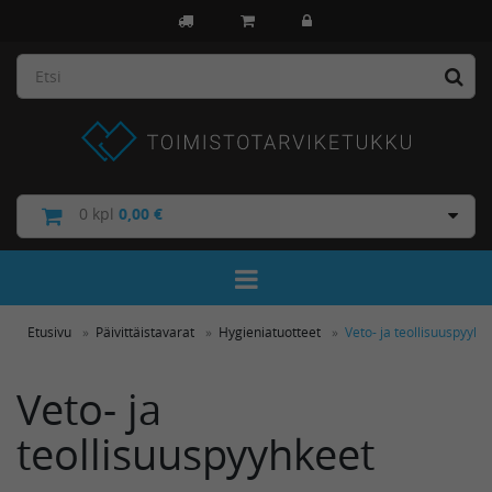
0
kpl
0,00 €
Toggle Navigation
Etusivu
Päivittäistavarat
Hygieniatuotteet
Veto- ja teollisuuspyyhk
Veto- ja
teollisuuspyyhkeet