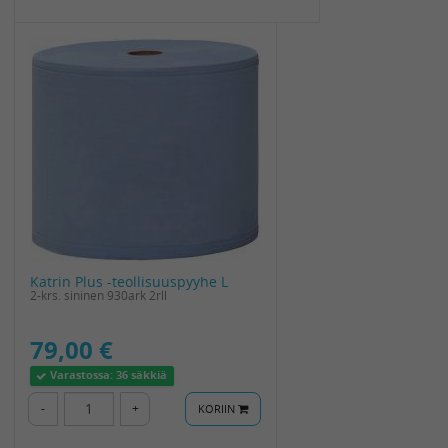
Katrin Plus -teollisuuspyyhe L
2-krs. sininen 930ark 2rll
79,00 €
Varastossa:
36 säkkiä
-
+
KORIIN