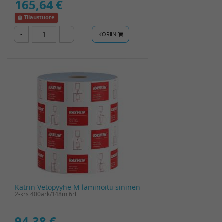
165,64 €
Tilaustuote
-
+
KORIIN
Katrin Vetopyyhe M laminoitu sininen
2-krs 400ark/148m 6rll
94,38 €