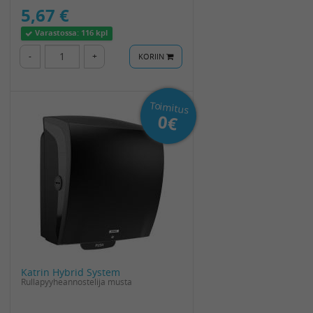
5,67 €
Varastossa:
116 kpl
-
+
KORIIN
Toimitus
0€
Katrin Hybrid System
Rullapyyheannostelija musta