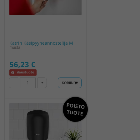
Katrin Käsipyyheannostelija M
musta
56,23 €
Tilaustuote
-
+
KORIIN
POISTO
TUOTE