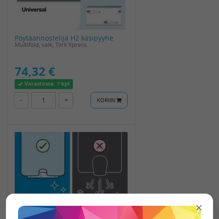
Pöytäannostelija H2 käsipyyhe
Multifold, valk, Tork Xpress
74,32 €
Varastossa:
7 kpl
-
+
KORIIN