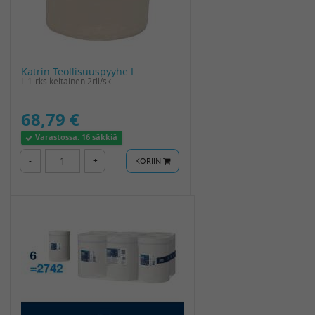
Katrin Teollisuuspyyhe L
L 1-rks keltainen 2rll/sk
68,79 €
Varastossa:
16 säkkiä
-
+
KORIIN