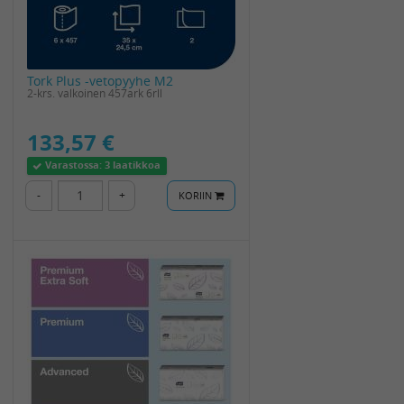
Tork Plus -vetopyyhe M2
2-krs. valkoinen 457ark 6rll
133,57 €
Varastossa:
3 laatikkoa
-
+
KORIIN