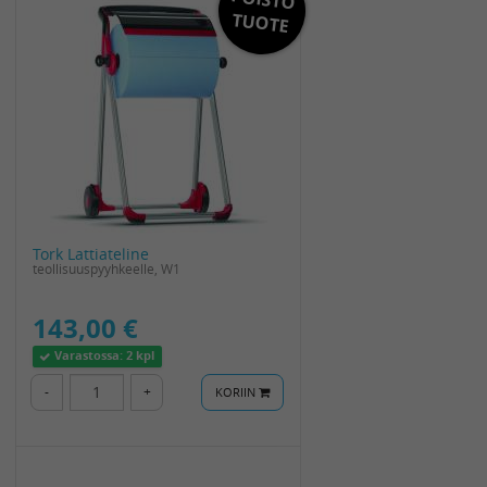
TUOTE
Tork Lattiateline
teollisuuspyyhkeelle, W1
143,00 €
Varastossa:
2 kpl
-
+
KORIIN