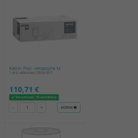
Katrin Plus -vetopyyhe M
1-krs valkoinen 280m 6rll
110,71 €
Varastossa:
16 laatikkoa
-
+
KORIIN