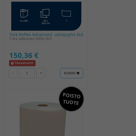
Tork Reflex Advanved -vetopyyhe M4
1-krs valkoinen 300m 6rll
150,36 €
Tilaustuote
-
+
KORIIN
POISTO
TUOTE