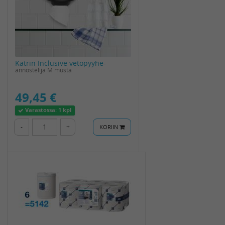
Katrin Inclusive vetopyyhe-
annostelija M musta
49,45 €
Varastossa:
1 kpl
-
+
KORIIN