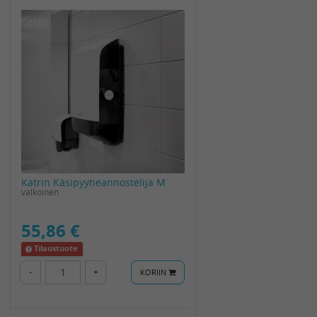
Katrin Käsipyyheannostelija M
valkoinen
55,86 €
Tilaustuote
-
+
KORIIN