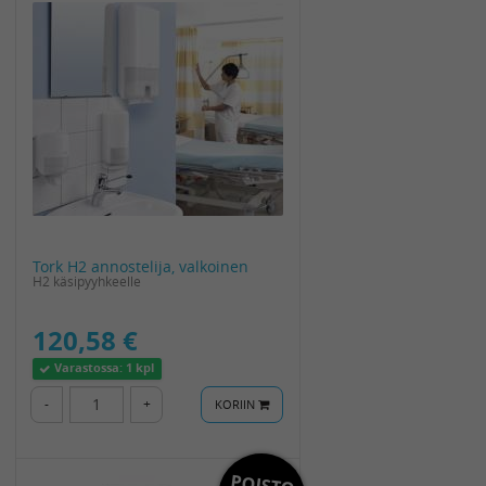
Tork H2 annostelija, valkoinen
H2 käsipyyhkeelle
120,58 €
Varastossa:
1 kpl
-
+
KORIIN
POISTO