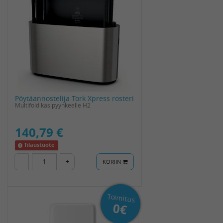
Pöytäannostelija Tork Xpress rosteri
Multifold käsipyyhkeelle H2
140,79 €
Tilaustuote
-
+
KORIIN
Toimitus
0€