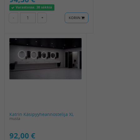
Varastossa:
38 säkkiä
-
+
KORIIN
Katrin Käsipyyheannostelija XL
musta
92,00 €