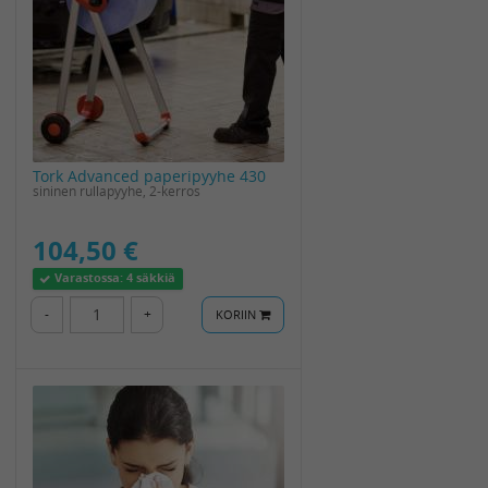
Tork Advanced paperipyyhe 430
sininen rullapyyhe, 2-kerros
104,50 €
Varastossa:
4 säkkiä
-
+
KORIIN