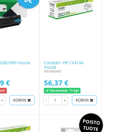
55B2H00 musta
Coraljet+ HP CF410A
musta
Värikasetti
9 €
56,37 €
ote
Varastossa:
11 kpl
+
KORIIN
-
+
KORIIN
POISTO
TUOTE