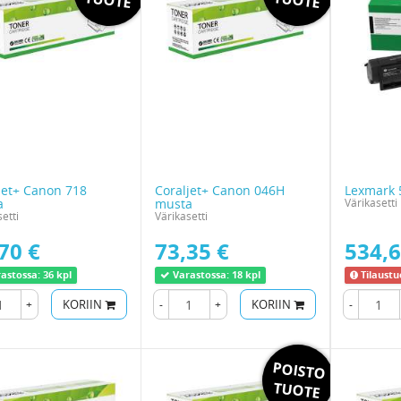
jet+ Canon 718
Coraljet+ Canon 046H
Lexmark 
a
musta
Värikasetti
etti
Värikasetti
70 €
73,35 €
534,6
astossa:
36 kpl
Varastossa:
18 kpl
Tilaustu
+
KORIIN
-
+
KORIIN
-
POISTO
TUOTE