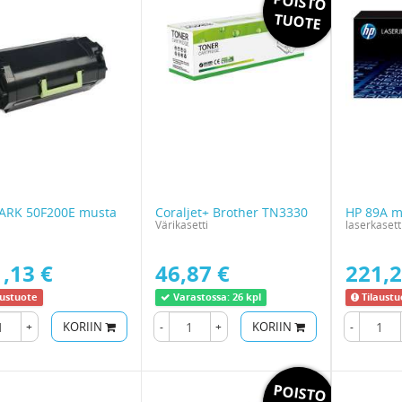
POISTO
TUOTE
ARK 50F200E musta
Coraljet+ Brother TN3330
HP 89A m
Värikasetti
laserkasett
,13 €
46,87 €
221,2
austuote
Varastossa:
26 kpl
Tilaustu
+
KORIIN
-
+
KORIIN
-
POISTO