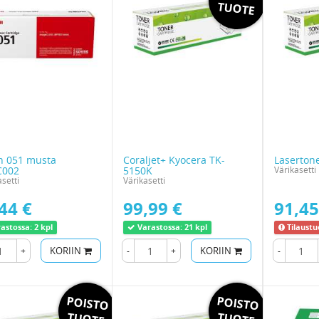
TUOTE
n 051 musta
Coraljet+ Kyocera TK-
Lasertone
C002
5150K
Värikasetti
setti
Värikasetti
44 €
99,99 €
91,45
astossa:
2 kpl
Varastossa:
21 kpl
Tilaustu
+
KORIIN
-
+
KORIIN
-
POISTO
POISTO
TUOTE
TUOTE