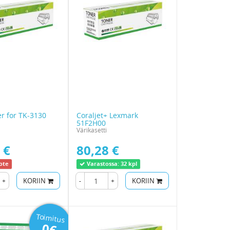
r for TK-3130
Coraljet+ Lexmark
51F2H00
Värikasetti
 €
80,28 €
ote
Varastossa:
32 kpl
+
KORIIN
-
+
KORIIN
Toimitus
0€