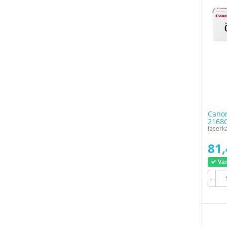
Cano
2168
laserka
81,
Var
-