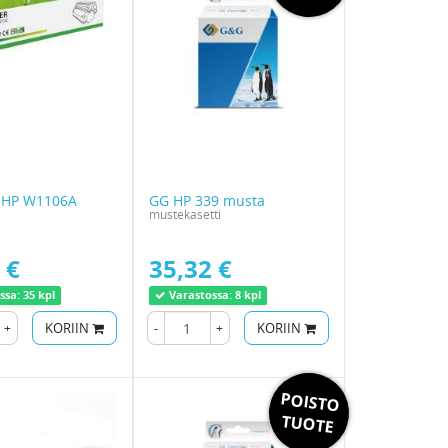
+ HP W1106A
GG HP 339 musta
mustekasetti
 €
35,32 €
ssa:
35 kpl
Varastossa:
8 kpl
+
KORIIN
-
+
KORIIN
POISTO
TUOTE