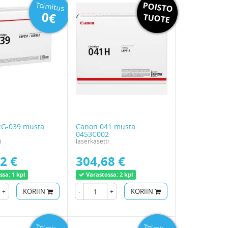
POISTO
Toimitus
Toimitus
0€
0€
TUOTE
G-039 musta
Canon 041 musta
1
0453C002
i
laserkasetti
2 €
304,68 €
ssa:
1 kpl
Varastossa:
2 kpl
+
KORIIN
-
+
KORIIN