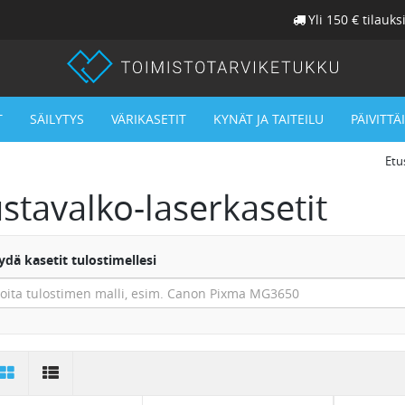
Yli 150 € tilauks
T
SÄILYTYS
VÄRIKASETIT
KYNÄT JA TAITEILU
PÄIVITTÄ
Etu
stavalko-laserkasetit
dä kasetit tulostimellesi