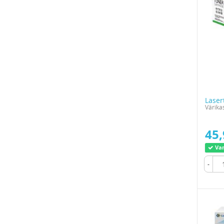
Laser
Värika
45,
Var
-