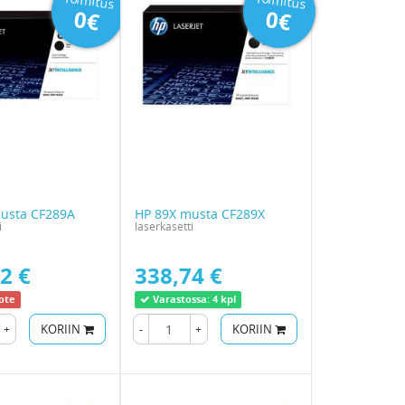
Toimitus
Toimitus
0€
0€
usta CF289A
HP 89X musta CF289X
i
laserkasetti
2 €
338,74 €
ote
Varastossa:
4 kpl
+
KORIIN
-
+
KORIIN