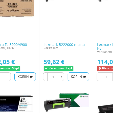
ra Fs-3900/4900
Lexmark B222000 musta
Lexmark 
etti, TK-320
Värikasetti
Hy
Värikasetti
,05 €
59,62 €
114,0
astossa:
5 kpl
Varastossa:
1 kpl
Tilaustu
+
KORIIN
-
+
KORIIN
-