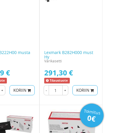
B222H00 musta
Lexmark B282H000 must
Hy
Värikasetti
9 €
291,30 €
ote
Tilaustuote
+
KORIIN
-
+
KORIIN
Toimitus
0€