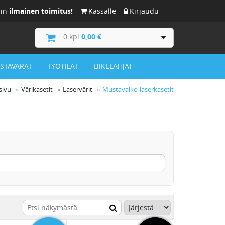
iin
ilmainen toimitus!
Kassalle
Kirjaudu
0
kpl
0,00 €
ISTAVARAT
TYÖTILAT
LIIKELAHJAT
sivu
Värikasetit
Laservärit
Mustavalko-laserkasetit