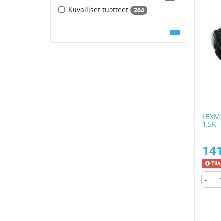
Kuvalliset tuotteet
264
LEXM
1,5K
141
Til
-