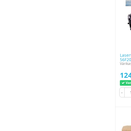
Laser
56F2
Värika
124
Var
-