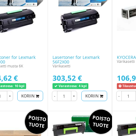
toner for Lexmark
Lasertoner for Lexmark
KYOCERA
000
56F2X00
Värikasetti
setti musta 6K
Värikasetti
,62 €
303,52 €
106,9
astossa:
10 kpl
Varastossa:
4 kpl
Tilaustu
+
KORIIN
-
+
KORIIN
-
POISTO
POISTO
TUOTE
TUOTE