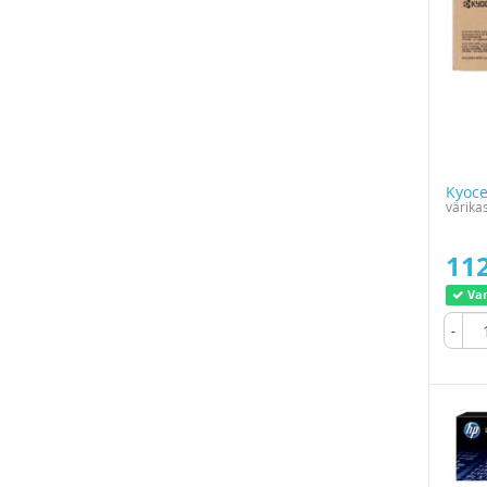
Kyoce
värikas
112
Var
-