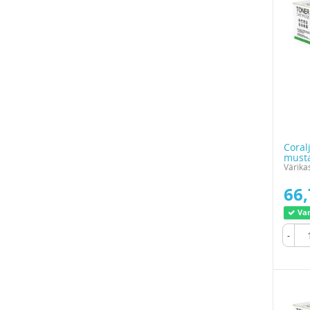
Coral
must
Värikas
66,
Var
-