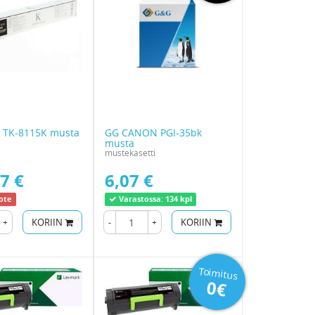
 TK-8115K musta
GG CANON PGI-35bk
musta
mustekasetti
7 €
6,07 €
ote
Varastossa:
134 kpl
+
KORIIN
-
+
KORIIN
Toimitus
0€