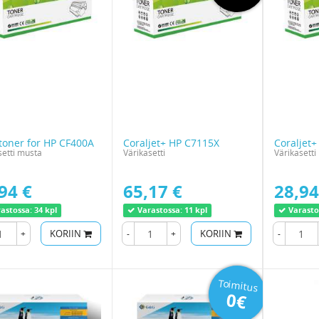
toner for HP CF400A
Coraljet+ HP C7115X
Coraljet
setti musta
Värikasetti
Värikasetti
94 €
65,17 €
28,94
astossa:
34 kpl
Varastossa:
11 kpl
Varasto
+
KORIIN
-
+
KORIIN
-
Toimitus
0€