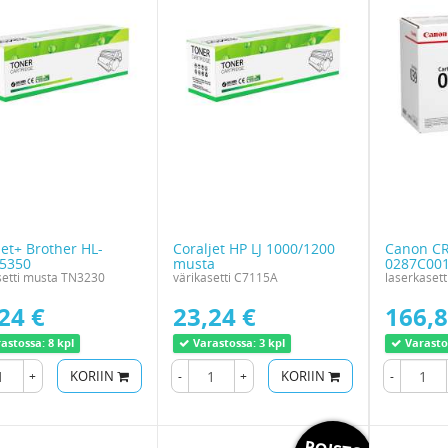
jet+ Brother HL-
Coraljet HP LJ 1000/1200
Canon CR
5350
musta
0287C00
setti musta TN3230
värikasetti C7115A
laserkasett
24 €
23,24 €
166,8
astossa:
8 kpl
Varastossa:
3 kpl
Varasto
+
KORIIN
-
+
KORIIN
-