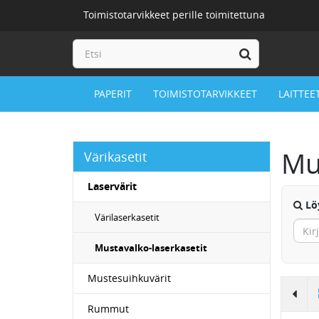
Toimistotarvikkeet perille toimitettuna
PAPERIT
TOIMISTOTARVIKKEET
LAITTEE
Mu
Värikasetit
Laservärit
Löy
Värilaserkasetit
Mustavalko-laserkasetit
Mustesuihkuvärit
Rummut