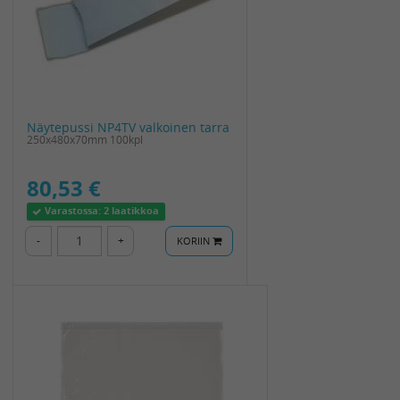
Näytepussi NP4TV valkoinen tarra
250x480x70mm 100kpl
80,53 €
Varastossa:
2 laatikkoa
-
+
KORIIN