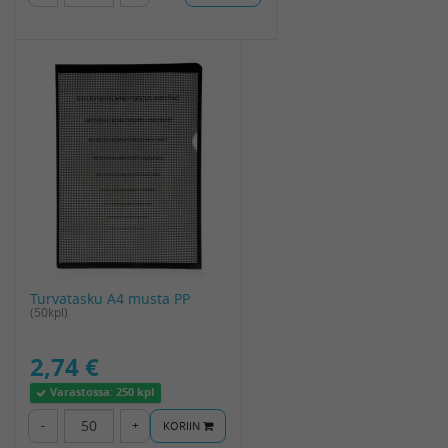
Turvatasku A4 musta PP
(50kpl)
2,74 €
Varastossa:
250 kpl
-
+
KORIIN