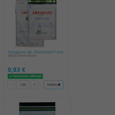
Turvapussi B4 255x355x0,07 mm
260x375mm+30mm
0,83 €
Varastossa:
6200 kpl
-
+
KORIIN