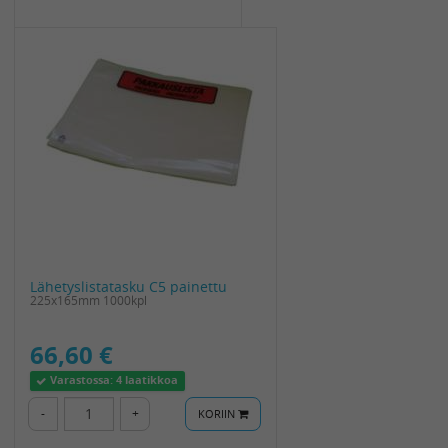
Lähetyslistatasku C5 painettu
225x165mm 1000kpl
66,60 €
Varastossa:
4 laatikkoa
-
+
KORIIN