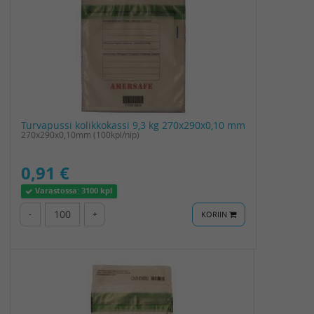
Turvapussi kolikkokassi 9,3 kg 270x290x0,10 mm
270x290x0,10mm (100kpl/nip)
0,91 €
Varastossa:
3100 kpl
-
+
KORIIN