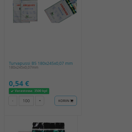
Turvapussi B5 180x245x0,07 mm
180x245x0,07mm
0,54 €
Varastossa:
3500 kpl
-
+
KORIIN