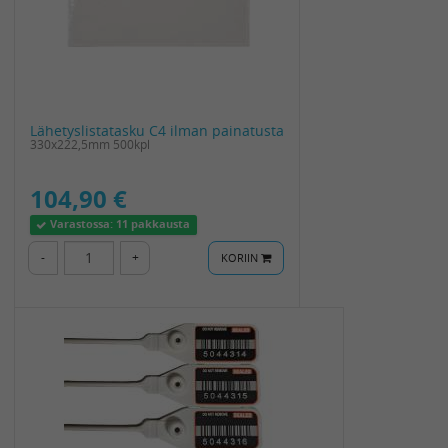
Lähetyslistatasku C4 ilman painatusta
330x222,5mm 500kpl
104,90 €
Varastossa:
11 pakkausta
-
+
KORIIN