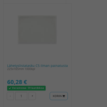
Lähetyslistatasku C5 ilman painatusta
225x165mm 1000kpl
60,28 €
Varastossa:
59 laatikkoa
-
+
KORIIN