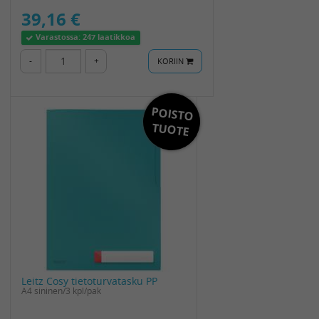
39,16 €
Varastossa:
247 laatikkoa
-
+
KORIIN
POISTO
TUOTE
Leitz Cosy tietoturvatasku PP
A4 sininen/3 kpl/pak