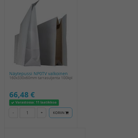
Näytepussi NP0TV valkoinen
160x330x60mm tarrasuljenta 100kpl
66,48 €
Varastossa:
11 laatikkoa
-
+
KORIIN