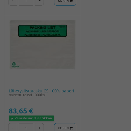
-
+
KORIIN
Lähetyslistatasku C5 100% paperi
painettu teksti 1000kpl
83,65 €
Varastossa:
3 laatikkoa
-
+
KORIIN