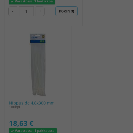
Varastossa:
7 laatikkoa
-
+
KORIIN
Nippuside 4,8x300 mm
100kpl
18,63 €
Varastossa:
1 pakkausta