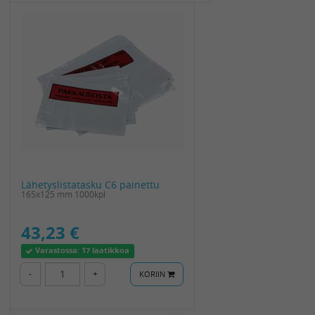
Lähetyslistatasku C6 painettu
165x125 mm 1000kpl
43,23 €
Varastossa:
17 laatikkoa
-
+
KORIIN