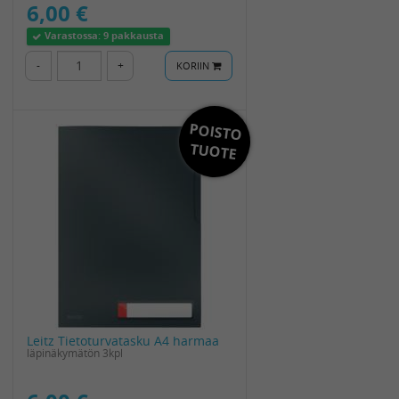
6,00 €
Varastossa:
9 pakkausta
-
+
KORIIN
POISTO
TUOTE
Leitz Tietoturvatasku A4 harmaa
läpinäkymätön 3kpl