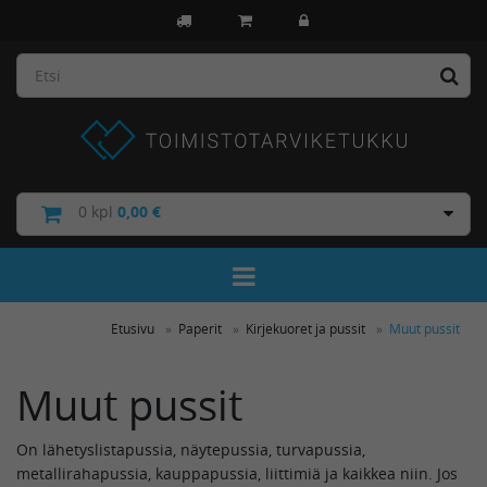
0
kpl
0,00 €
Toggle Navigation
Etusivu
Paperit
Kirjekuoret ja pussit
Muut pussit
Muut pussit
On lähetyslistapussia, näytepussia, turvapussia,
metallirahapussia, kauppapussia, liittimiä ja kaikkea niin. Jos