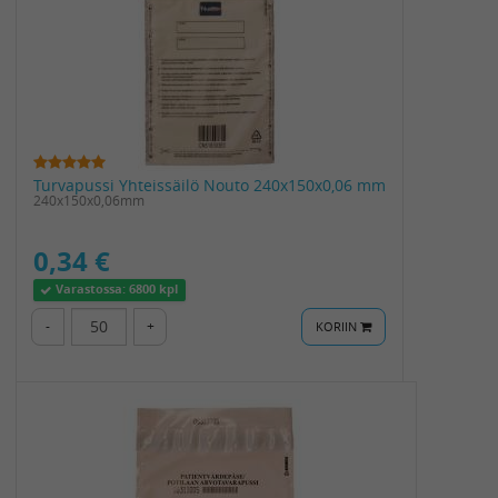
Turvapussi Yhteissäilö Nouto 240x150x0,06 mm
240x150x0,06mm
0,34 €
Varastossa:
6800 kpl
-
+
KORIIN