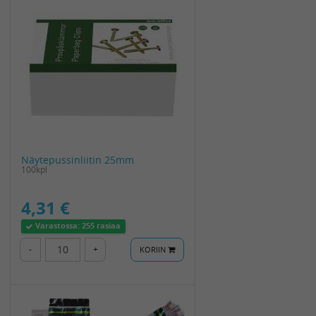
Näytepussinliitin 25mm
100kpl
4,31 €
Varastossa:
255 rasiaa
-
+
KORIIN