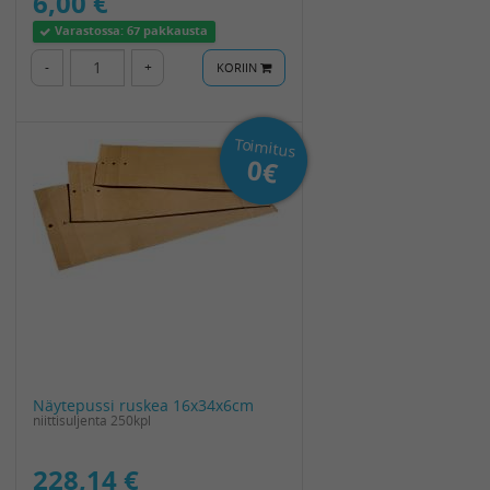
6,00 €
Varastossa:
67 pakkausta
-
+
KORIIN
Toimitus
0€
Näytepussi ruskea 16x34x6cm
niittisuljenta 250kpl
228,14 €