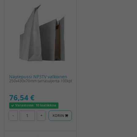
Näytepussi NP3TV valkoinen
250x430x70mm tarrasuljenta 100kpl
76,54 €
Varastossa:
10 laatikkoa
-
+
KORIIN