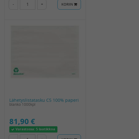
-
+
KORIIN
Lähetyslistatasku C5 100% paperi
blanko 1000kpl
81,90 €
Varastossa:
5 laatikkoa