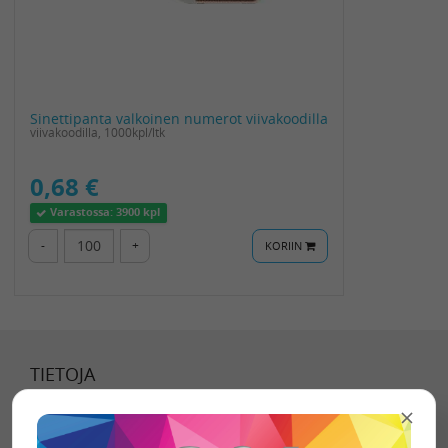
Sinettipanta valkoinen numerot viivakoodilla
viivakoodilla, 1000kpl/ltk
0,68 €
Varastossa:
3900 kpl
-
+
KORIIN
TIETOJA
Tietoa meistä