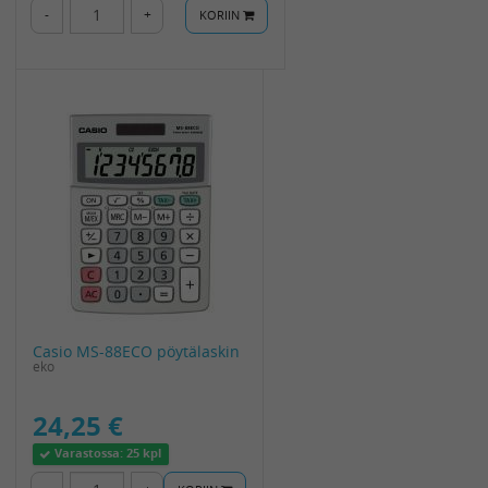
-
+
KORIIN
Casio MS-88ECO pöytälaskin
eko
24,25 €
Varastossa:
25 kpl