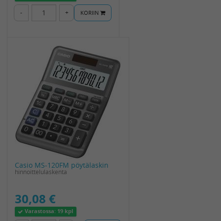
-
+
KORIIN
Casio MS-120FM pöytälaskin
hinnoittelulaskenta
30,08 €
Varastossa:
19 kpl