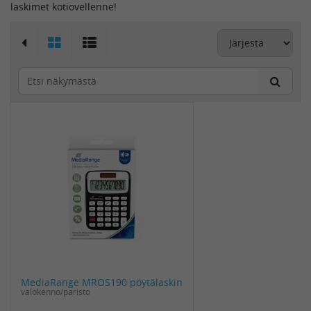
laskimet kotiovellenne!
MediaRange MROS190 pöytälaskin
valokenno/paristo