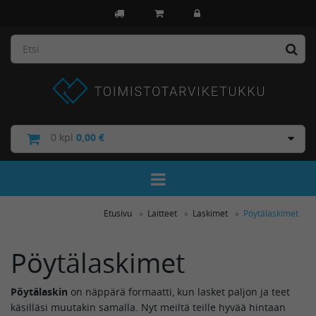
0
kpl
0,00 €
Toggle Navigation
Etusivu
Laitteet
Laskimet
Pöytälaskimet
Pöytälaskimet
Pöytälaskin
on näppärä formaatti, kun lasket paljon ja teet
käsilläsi muutakin samalla. Nyt meiltä teille hyvää hintaan