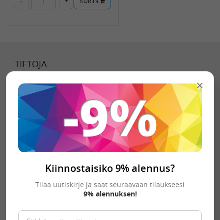
-
+
KORIIN
TIETOJA
Tietoa meistä
Toimitustavat
Toimitusehdot
Tietosuojaseloste
Kiinnostaisiko 9% alennus?
YHTEYSTIEDOT
Tilaa uutiskirje ja saat seuraavaan tilaukseesi
9% alennuksen!
palvelu@toimistotarviketukku.fi
Y-tunnus: 2658992-5