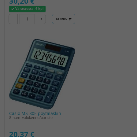
30,20 €
Varastossa:
6 kpl
-
+
KORIIN
Casio MS-80E pöytälaskin
8-num. valokenno/paristo
20,37 €