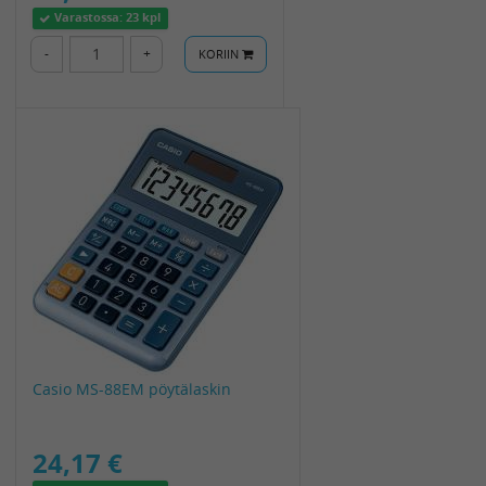
Varastossa:
23 kpl
-
+
KORIIN
Casio MS-88EM pöytälaskin
24,17 €