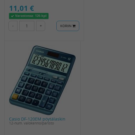
11,01 €
Varastossa:
126 kpl
-
+
KORIIN
Casio DF-120EM pöytälaskin
12-num. valokenno/paristo