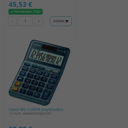
45,53 €
Varastossa:
2 kpl
-
+
KORIIN
Casio MS-120EM pöytälaskin
12-num. valokenno/paristo