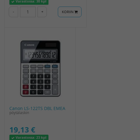
Varastossa:
30 kpl
-
+
KORIIN
Canon LS-122TS DBL EMEA
pöytälaskin
19,13 €
Varastossa:
23 kpl