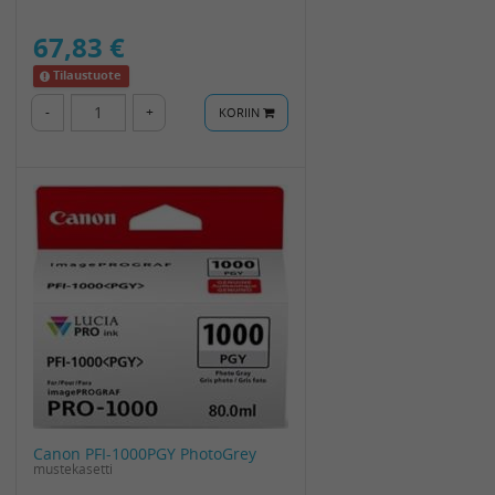
67,83 €
Tilaustuote
-
+
KORIIN
Canon PFI-1000PGY PhotoGrey
mustekasetti