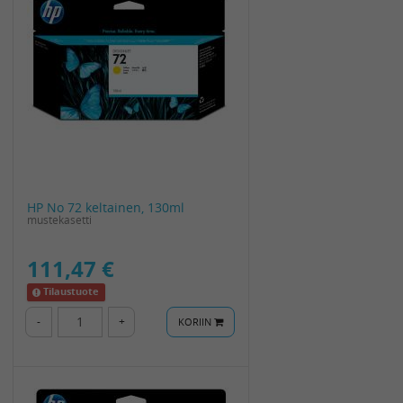
HP No 72 keltainen, 130ml
mustekasetti
111,47 €
Tilaustuote
-
+
KORIIN