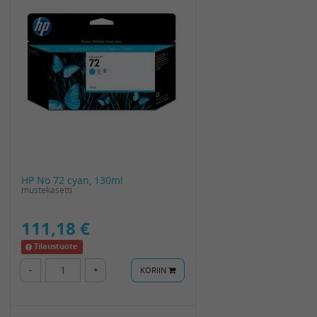
HP No 72 cyan, 130ml
mustekasetti
111,18 €
Tilaustuote
-
+
KORIIN