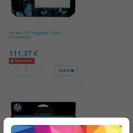
HP No 727 magenta 130ml
mustekasetti
111,37 €
Tilaustuote
-
+
KORIIN