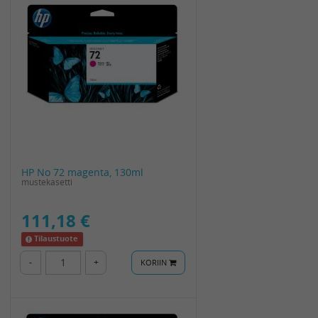
HP No 72 magenta, 130ml
mustekasetti
111,18 €
Tilaustuote
-
+
KORIIN