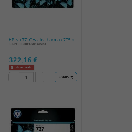
HP No 771C vaalea harmaa 775ml
suurtuottomustekasetti
322,16 €
Tilaustuote
-
+
KORIIN