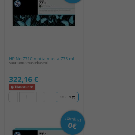
HP No 771C matta musta 775 ml
suurtuottomustekasetti
322,16 €
Tilaustuote
-
+
KORIIN
Toimitus
0€