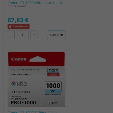
Canon PFI-1000MBK matte black
mustekasetti
67,83 €
Tilaustuote
-
+
KORIIN
Canon PFI-1000PC PhotoCyan