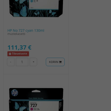
HP No 727 cyan 130ml
mustekasetti
111,37 €
Tilaustuote
-
+
KORIIN