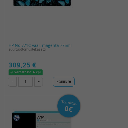
HP No 771C vaal. magenta 775ml
suurtuottomustekasetti
309,25 €
Varastossa:
6 kpl
-
+
KORIIN
Toimitus
0€