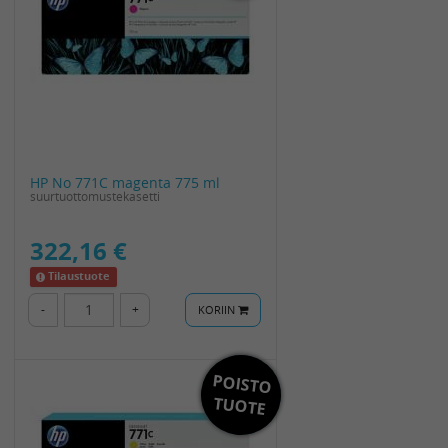
HP No 771C magenta 775 ml
suurtuottomustekasetti
322,16 €
Tilaustuote
-
+
KORIIN
POISTO
Toimitus
0€
TUOTE