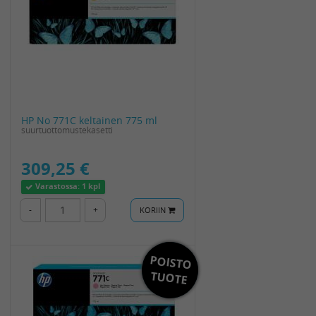
HP No 771C keltainen 775 ml
suurtuottomustekasetti
309,25 €
Varastossa:
1 kpl
-
+
KORIIN
POISTO
Toimitus
0€
TUOTE