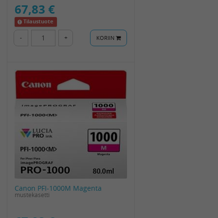
67,83 €
Tilaustuote
-
+
KORIIN
Canon PFI-1000M Magenta
mustekasetti