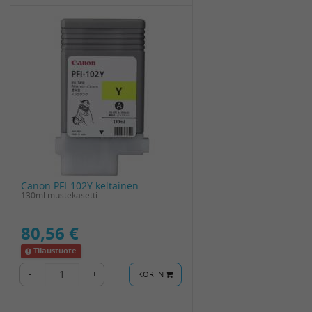
Canon PFI-102Y keltainen
130ml mustekasetti
80,56 €
Tilaustuote
-
+
KORIIN