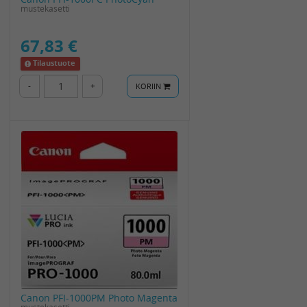
mustekasetti
67,83 €
Tilaustuote
-
+
KORIIN
Canon PFI-1000PM Photo Magenta
mustekasetti