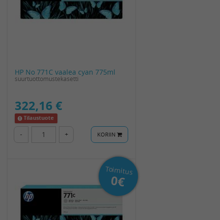
HP No 771C vaalea cyan 775ml
suurtuottomustekasetti
322,16 €
Tilaustuote
-
+
KORIIN
Toimitus
0€