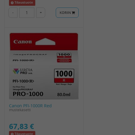
Tilaustuote
-
+
KORIIN
Canon PFI-1000R Red
mustekasetti
67,83 €
Tilaustuote