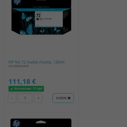
HP No 72 matta musta, 130ml
mustekasetti
111,18 €
Varastossa:
11 kpl
-
+
KORIIN