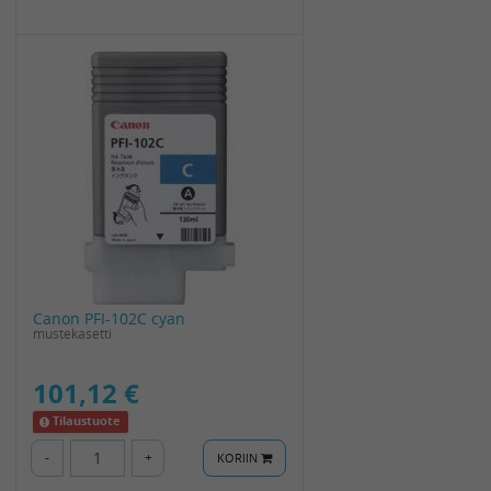
Canon PFI-102C cyan
mustekasetti
101,12 €
Tilaustuote
-
+
KORIIN