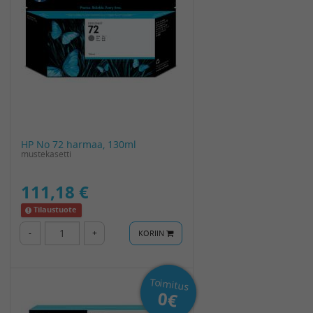
HP No 72 harmaa, 130ml
mustekasetti
111,18 €
Tilaustuote
-
+
KORIIN
Toimitus
0€