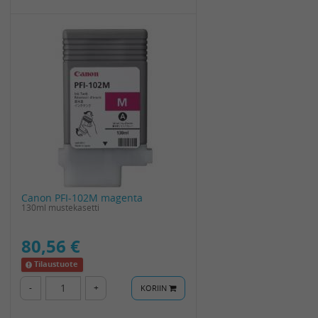
Canon PFI-102M magenta
130ml mustekasetti
80,56 €
Tilaustuote
-
+
KORIIN