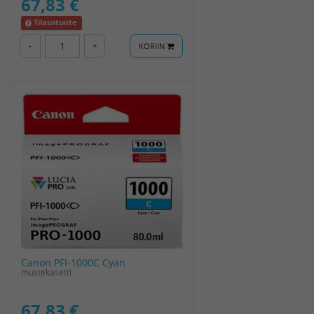
67,83 €
Tilaustuote
-
+
KORIIN
Canon PFI-1000C Cyan
mustekasetti
67,83 €