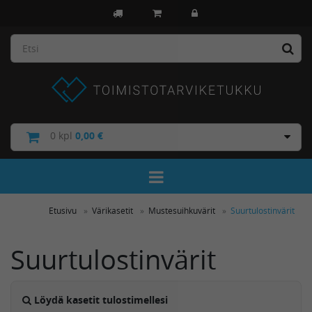
0
kpl
0,00 €
Toggle Navigation
Etusivu
Värikasetit
Mustesuihkuvärit
Suurtulostinvärit
Suurtulostinvärit
Löydä kasetit tulostimellesi