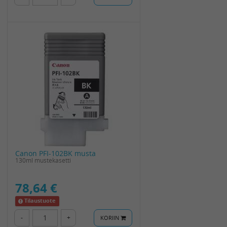
Canon PFI-102BK musta
130ml mustekasetti
78,64 €
Tilaustuote
-
+
KORIIN