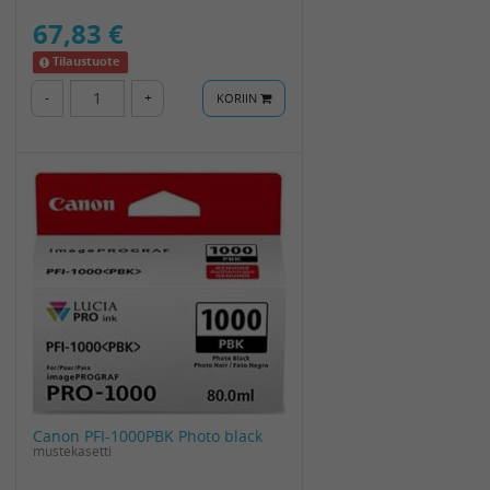
67,83 €
Tilaustuote
-
+
KORIIN
Canon PFI-1000PBK Photo black
mustekasetti