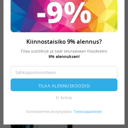
HP No 727 keltainen 130ml
mustekasetti
Kiinnostaisiko 9% alennus?
111,37 €
Tilaa uutiskirje ja saat seuraavaan tilaukseesi
Tilaustuote
9% alennuksen!
-
+
KORIIN
TILAA ALENNUSKOODISI
Ei kiitos
Kunnioitamme yksityisyyttäsi.
Tietosuojaseloste