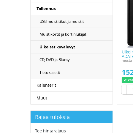
Tallennus
USB muistitikut ja muistit
Muistikortit ja kortinlukijat
Ulkoiset kovalevyt
Ulkoi
ADATA
CD, DVD ja Bluray
musta
152
Tietokasetit
Var
Kalenterit
-
Muut
Rajaa tuloksia
Tee hintarajaus