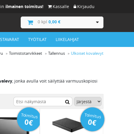
iin
ilmainen toimitus!
Kassalle
Kirjaudu
0
kpl
0,00 €
ISTAVARAT
TYÖTILAT
LIIKELAHJAT
vu
Toimistotarvikkeet
Tallennus
Ulkoiset kovalevyt
valevy
, jonka avulla voit säilyttää varmuuskopiosi
Toimitus
Toimitus
0€
0€