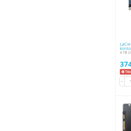
LaCie
kiint
4 TB U
374
Til
-