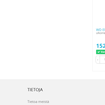
WD El
ulkoin
152
Var
-
TIETOJA
Tietoa meistä