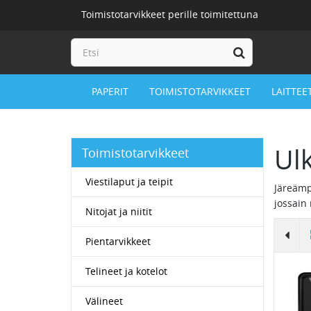
Toimistotarvikkeet perille toimitettuna
PAPERIT
TOIMISTOTARVIKKEET
LAITTEE
Ulk
Toimistotarvikkeet
Viestilaput ja teipit
Järeämp
jossain
Nitojat ja niitit
Pientarvikkeet
Telineet ja kotelot
Välineet