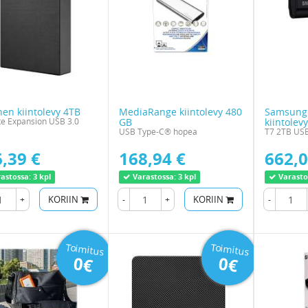
nen kiintolevy 4TB
MediaRange kiintolevy 480
Samsung 
e Expansion USB 3.0
GB
kiintolev
USB Type-C® hopea
T7 2TB USB
,39 €
168,94 €
662,0
astossa:
3 kpl
Varastossa:
3 kpl
Varasto
+
KORIIN
-
+
KORIIN
-
Toimitus
Toimitus
0€
0€