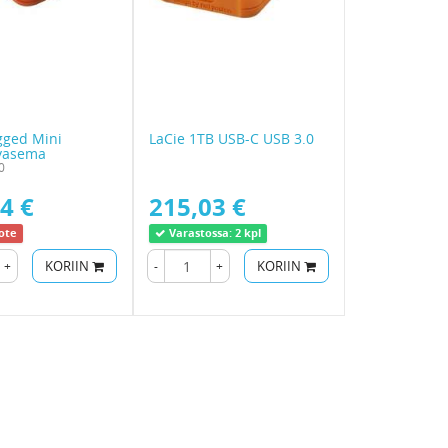
gged Mini
LaCie 1TB USB-C USB 3.0
vyasema
0
4 €
215,03 €
ote
Varastossa:
2 kpl
+
KORIIN
-
+
KORIIN