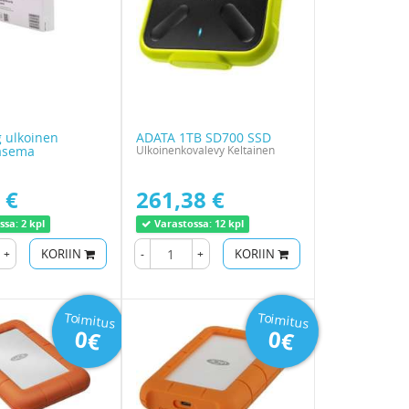
 ulkoinen
ADATA 1TB SD700 SSD
asema
Ulkoinenkovalevy Keltainen
 €
261,38 €
ssa:
2 kpl
Varastossa:
12 kpl
+
KORIIN
-
+
KORIIN
Toimitus
Toimitus
0€
0€