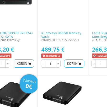
UNG 500GB 870 EVO
Kiintolevy 960GB IronKey
LaCie Ru
.5" SATA
Vault
Kiintole
ema kiintolevy
Privacy 80 XTS-AES 256 SSD
2 Tt USB 3.
,20 €
489,75 €
266,3
austuote
Tilaustuote
Tilaustu
+
KORIIN
-
+
KORIIN
-
Toimitus
0€