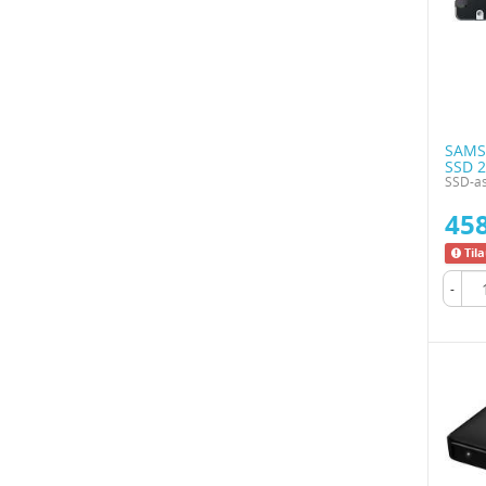
SAMS
SSD 2
SSD-as
458
Til
-