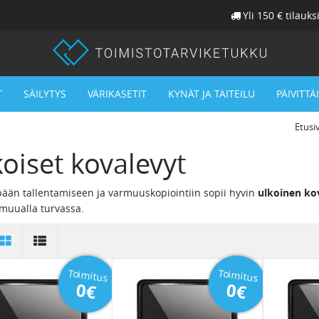
Yli 150 € tilauks
T
SÄILYTYS
VÄRIKASETIT
KYNÄT JA TAITEILU
PÄIVITTÄ
Etusi
oiset kovalevyt
ään tallentamiseen ja varmuuskopiointiin sopii hyvin
ulkoinen ko
 muualla turvassa.
Toimitus
Toimitus
0€
0€