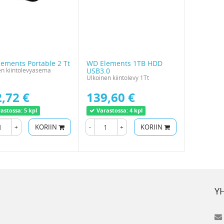
ements Portable 2 Tt
WD Elements 1TB HDD
en kiintolevyasema
USB3.0
Ulkoinen kiintolevy 1Tt
,72 €
139,60 €
astossa:
5 kpl
Varastossa:
4 kpl
+
KORIIN
-
+
KORIIN
Y