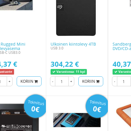
 Rugged Mini
Ulkoinen kiintolevy 4TB
Sandberg
olevyasema
USB 3.0
DVD/CD-
SB-C USB3.0
,37 €
304,22 €
40,37
austuote
Varastossa:
11 kpl
Varasto
+
KORIIN
-
+
KORIIN
-
Toimitus
Toimitus
0€
0€