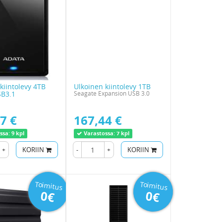
kiintolevy 4TB
Ulkoinen kiintolevy 1TB
B3.1
Seagate Expansion USB 3.0
7 €
167,44 €
ssa:
9 kpl
Varastossa:
7 kpl
+
KORIIN
-
+
KORIIN
Toimitus
Toimitus
0€
0€