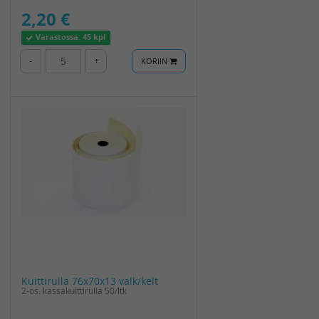
2,20 €
Varastossa:
45 kpl
-
+
KORIIN
Kuittirulla 76x70x13 valk/kelt
2-os. kassakuittirulla 50/ltk