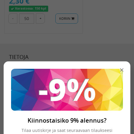
2,30 €
Varastossa:
150 kpl
-
+
KORIIN
TIETOJA
Tietoa meistä
Toimitustavat
Toimitusehdot
Tietosuojaseloste
Kiinnostaisiko 9% alennus?
YHTEYSTIEDOT
Tilaa uutiskirje ja saat seuraavaan tilaukseesi