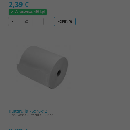
2,39 €
Varastossa:
450 kpl
-
+
KORIIN
Kuittirulla 76x70x12
1-os. kassakuittirulla, 50/ltk