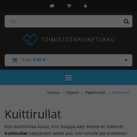
0
kpl
0,00 €
Toggle Navigation
Etusivu
Paperit
Paperirullat
Kuittirullat
Kuittirullat
Kun kuittirullaa kuluu, niin kauppa käy! Meiltä eri kokoiset
kuittirullat
näppärästi ovelle asti, niin sinulle jää enemmän