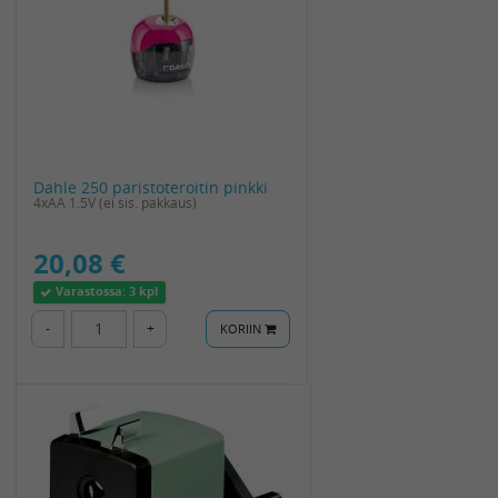
Dahle 250 paristoteroitin pinkki
4xAA 1.5V (ei sis. pakkaus)
20,08 €
Varastossa:
3 kpl
-
+
KORIIN