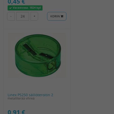
0,45 €
Varastossa:
1824 kpl
-
+
KORIIN
Linex PS250 säiliöteroitin 2
metalliterää vihreä
0,91 €