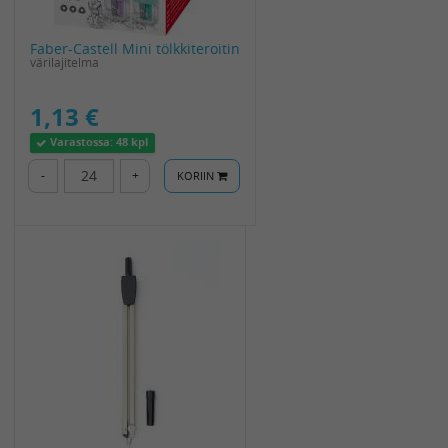
Faber-Castell Mini tölkkiteroitin
värilajitelma
1,13 €
Varastossa:
48 kpl
-
+
KORIIN