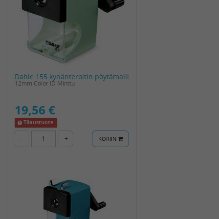
Dahle 155 kynänteroitin pöytämalli
12mm Color ID Minttu
19,56 €
Tilaustuote
-
+
KORIIN