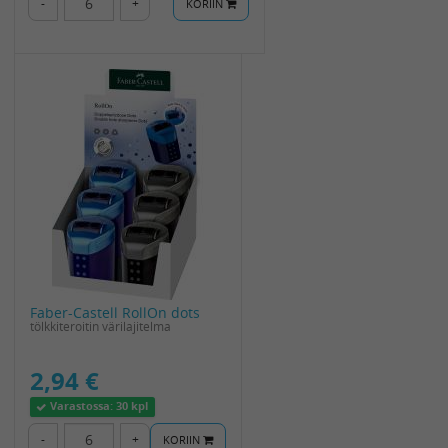
-
+
KORIIN
Faber-Castell RollOn dots
tölkkiteroitin värilajitelma
2,94 €
Varastossa:
30 kpl
-
+
KORIIN