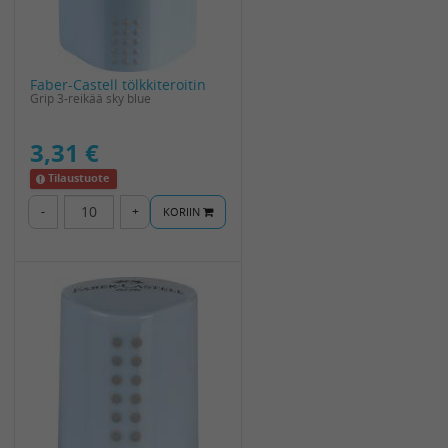
Faber-Castell tölkkiteroitin
Grip 3-reikää sky blue
3,31 €
Tilaustuote
-
+
KORIIN