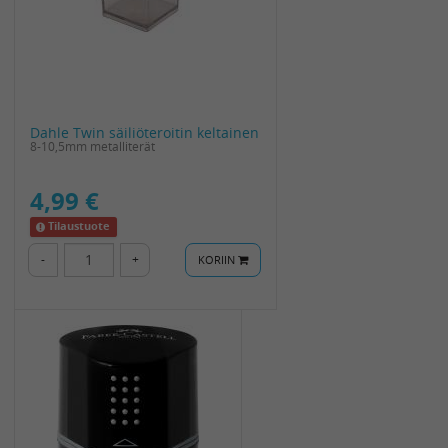
Dahle Twin säiliöteroitin keltainen
8-10,5mm metalliterät
4,99 €
Tilaustuote
-
+
KORIIN