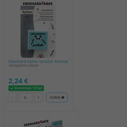
Eberhard Faber teroitin Animal
värilajitelma blister
2,24 €
Varastossa:
12 kpl
-
+
KORIIN