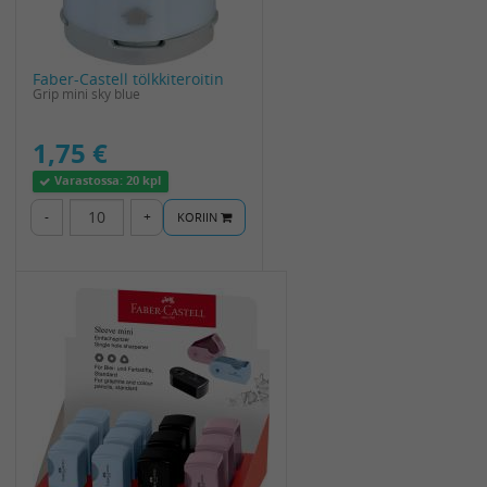
Faber-Castell tölkkiteroitin
Grip mini sky blue
1,75 €
Varastossa:
20 kpl
-
+
KORIIN