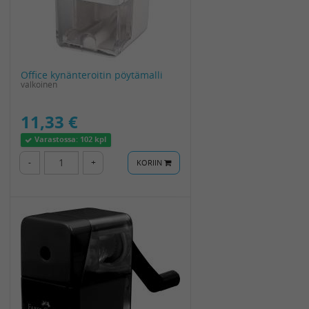
Office kynänteroitin pöytämalli
valkoinen
11,33 €
Varastossa:
102 kpl
-
+
KORIIN