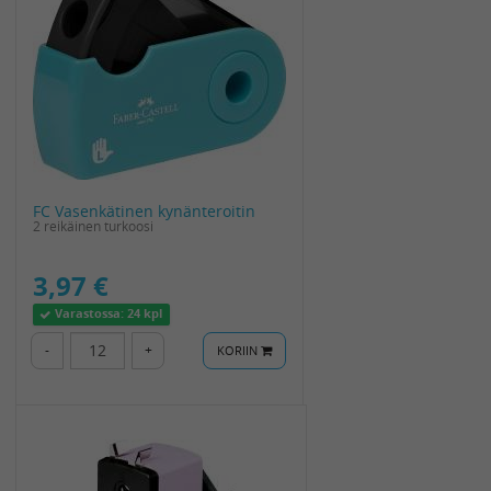
FC Vasenkätinen kynänteroitin
2 reikäinen turkoosi
3,97 €
Varastossa:
24 kpl
-
+
KORIIN