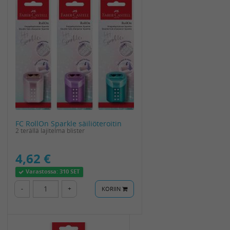
FC RollOn Sparkle säiliöteroitin
2 terällä lajitelma blister
4,62 €
Varastossa:
310 SET
-
+
KORIIN