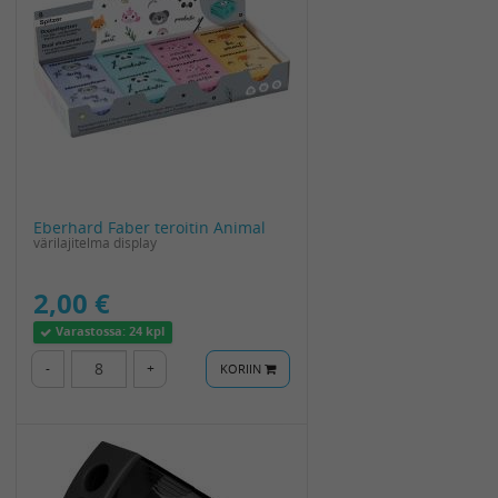
Eberhard Faber teroitin Animal
värilajitelma display
2,00 €
Varastossa:
24 kpl
-
+
KORIIN