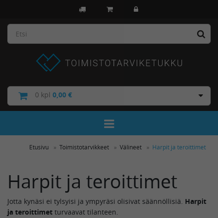
0
kpl
0,00 €
Toggle Navigation
Etusivu
Toimistotarvikkeet
Välineet
Harpit ja teroittimet
Harpit ja teroittimet
Jotta kynäsi ei tylsyisi ja ympyräsi olisivat säännöllisiä.
Harpit
ja teroittimet
turvaavat tilanteen.