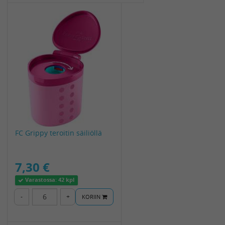
FC Grippy teroitin säiliöllä
7,30 €
Varastossa:
42 kpl
-
+
KORIIN