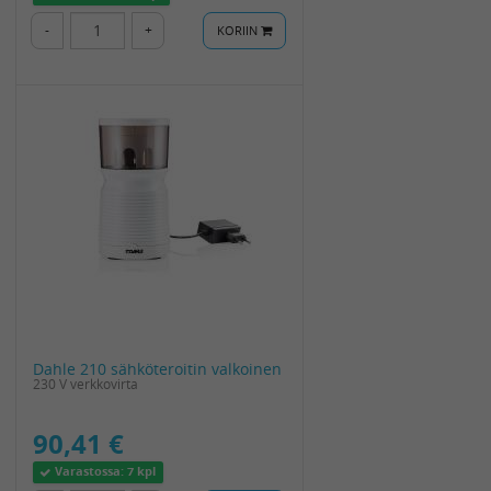
-
+
KORIIN
Dahle 210 sähköteroitin valkoinen
230 V verkkovirta
90,41 €
Varastossa:
7 kpl