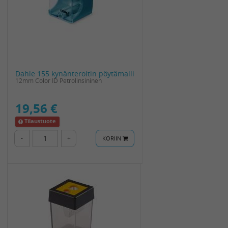
Dahle 155 kynänteroitin pöytämalli
12mm Color ID Petrolinsininen
19,56 €
Tilaustuote
-
+
KORIIN