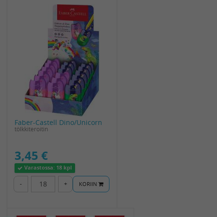
Faber-Castell Dino/Unicorn
tölkkiteroitin
3,45 €
Varastossa:
18 kpl
-
+
KORIIN