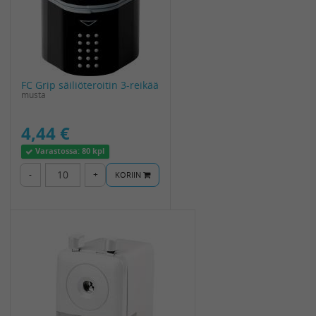
FC Grip säiliöteroitin 3-reikää
musta
4,44 €
Varastossa:
80 kpl
-
+
KORIIN