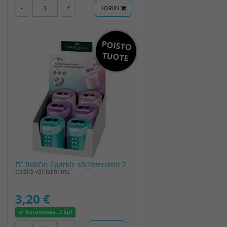
-
+
KORIIN
POISTO
TUOTE
FC RollOn Sparkle säiliöteroitin 2
terällä värilajitelma
3,20 €
Varastossa:
3 kpl