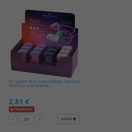
FC Sleeve Mini Flow Edition -teroitin
säiliöllä ja suojakotelolla
2,81 €
Tilaustuote
-
+
KORIIN