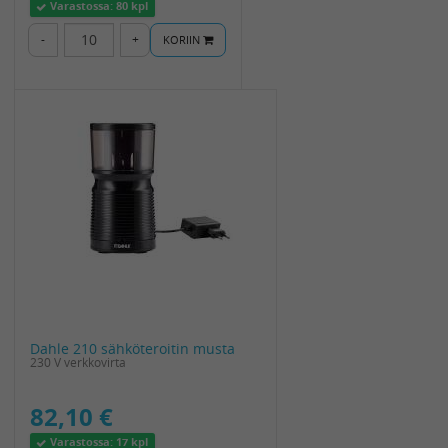
Varastossa:
80 kpl
-
+
KORIIN
Dahle 210 sähköteroitin musta
230 V verkkovirta
82,10 €
Varastossa:
17 kpl