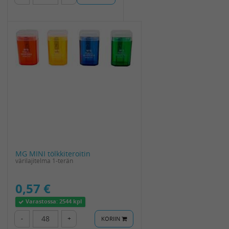
MG MINI tölkkiteroitin
värilajitelma 1-terän
0,57 €
Varastossa:
2544 kpl
-
+
KORIIN