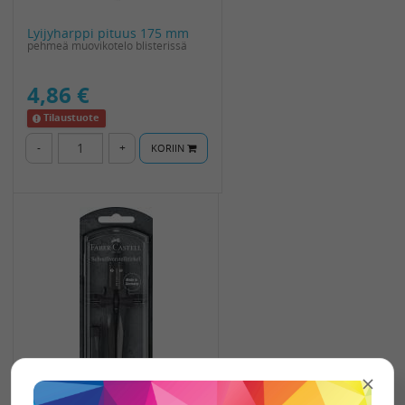
Lyijyharppi pituus 175 mm
pehmeä muovikotelo blisterissä
4,86 €
Tilaustuote
-
+
KORIIN