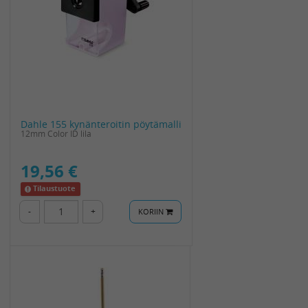
Dahle 155 kynänteroitin pöytämalli
12mm Color ID lila
19,56 €
Tilaustuote
-
+
KORIIN