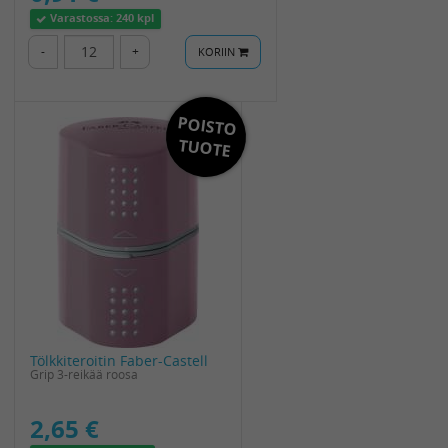
Varastossa:
240 kpl
-
+
KORIIN
POISTO
TUOTE
Tölkkiteroitin Faber-Castell
Grip 3-reikää roosa
2,65 €