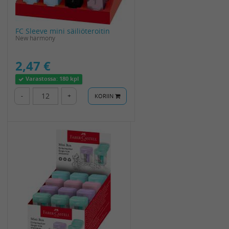
FC Sleeve mini säiliöteroitin
New harmony
2,47 €
Varastossa:
180 kpl
-
+
KORIIN