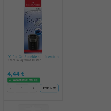
FC RollOn Sparkle säiliöteroitin
2 terällä lajitelma blister
4,44 €
Varastossa:
405 kpl
-
+
KORIIN