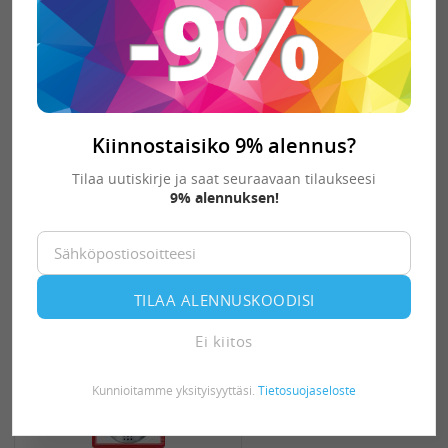
Faber Castell harppisetti
Stream musta kivi
9,67 €
Varastossa:
12 kpl
Kiinnostaisiko 9% alennus?
-
+
KORIIN
Tilaa uutiskirje ja saat seuraavaan tilaukseesi
9% alennuksen!
POISTO
TUOTE
TILAA ALENNUSKOODISI
Ei kiitos
Kunnioitamme yksityisyyttäsi.
Tietosuojaseloste