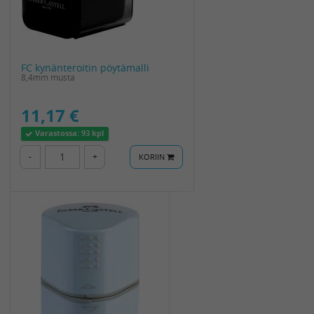
FC kynänteroitin pöytämalli
8,4mm musta
11,17 €
Varastossa:
93 kpl
-
+
KORIIN