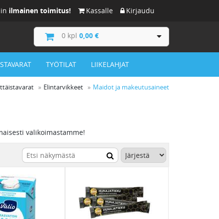
iin
ilmainen toimitus!
Kassalle
Kirjaudu
0
kpl
0,00 €
ISTAVARAT
TYÖTILAT
LIIKELAHJAT
ittäistavarat
Elintarvikkeet
Maidot ja makeutusaineet
omaisesti valikoimastamme!