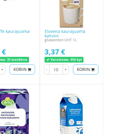
ffe kaurajuoma
Elovena kaurajuoma
kahviin
gluteeniton UHT 1L
 €
3,37 €
ssa:
35 laatikkoa
Varastossa:
450 kpl
+
KORIIN
-
+
KORIIN