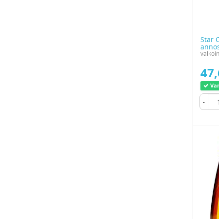
Star 
annos
valkoi
47,
Var
-