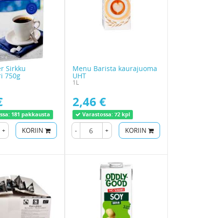
r Sirkku
Menu Barista kaurajuoma
i 750g
UHT
1L
€
2,46 €
ssa:
181 pakkausta
Varastossa:
72 kpl
+
KORIIN
-
+
KORIIN