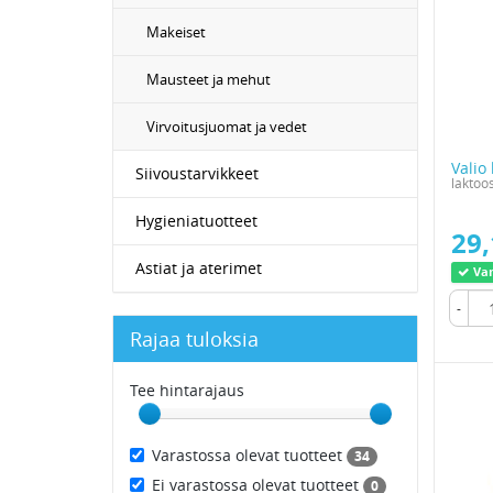
Makeiset
Mausteet ja mehut
Virvoitusjuomat ja vedet
Valio
Siivoustarvikkeet
laktoo
Hygieniatuotteet
29,
Astiat ja aterimet
Var
-
Rajaa tuloksia
Tee hintarajaus
Varastossa olevat tuotteet
34
Ei varastossa olevat tuotteet
0