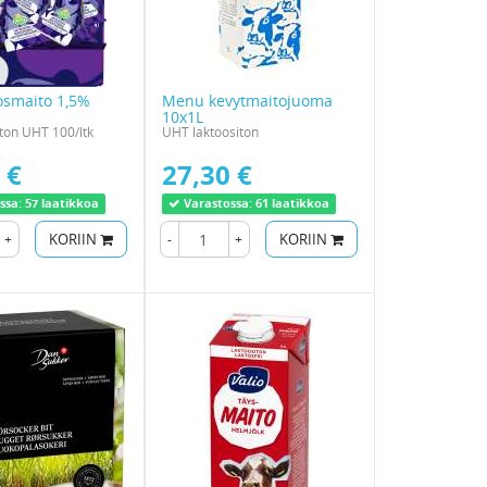
osmaito 1,5%
Menu kevytmaitojuoma
10x1L
iton UHT 100/ltk
UHT laktoositon
 €
27,30 €
ssa:
57 laatikkoa
Varastossa:
61 laatikkoa
+
KORIIN
-
+
KORIIN