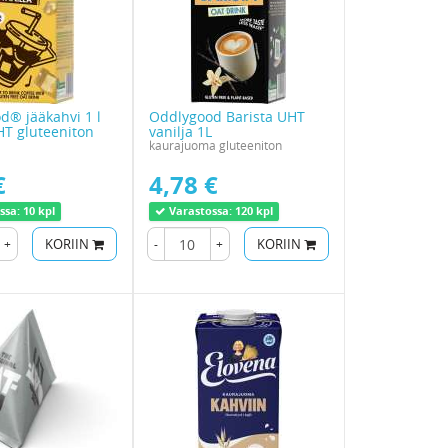
d® jääkahvi 1 l
Oddlygood Barista UHT
HT gluteeniton
vanilja 1L
kaurajuoma gluteeniton
€
4,78 €
ssa:
10 kpl
Varastossa:
120 kpl
+
KORIIN
-
+
KORIIN