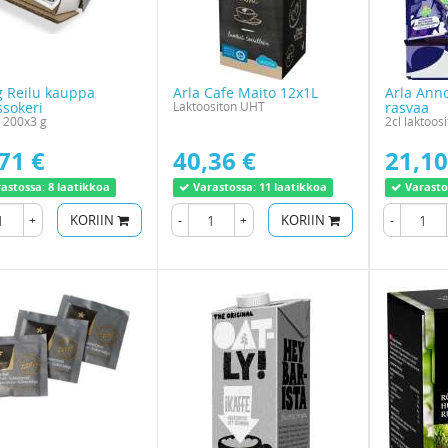
g Reilu kauppa
Arla Cafe Maito 12x1L
Arla Ann
sokeri
Laktoositon UHT
rasvaa
 200x3 g
2cl laktoos
71 €
40,36 €
21,10
astossa:
8 laatikkoa
Varastossa:
11 laatikkoa
Varasto
+
KORIIN
-
+
KORIIN
-