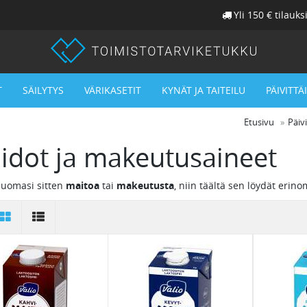
Yli 150 € tilauks
T
SÄILYTYS
VÄRIKASETIT
KYNÄT JA TAITEILU
PÄIVITTÄ
Etusivu
Päiv
idot ja makeutusaineet
juomasi sitten
maitoa
tai
makeutusta
, niin täältä sen löydät erin