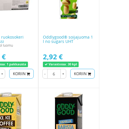
 ruokosokeri
Oddlygood® soijajuoma 1
si
l no sugars UHT
pl luomu
 €
2,92 €
ssa:
1 pakkausta
Varastossa:
30 kpl
+
KORIIN
-
+
KORIIN