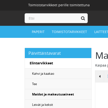
Toimistotarvikkeet perille toimitettuna
PAPERIT
TOIMISTOTARVIKKEET
LAITTEE
Ma
Päivittäistavarat
Elintarvikkeet
Kaipaa 
Kahvi ja kaakao
Tee
Maidot ja makeutusaineet
Leivät ja keksit