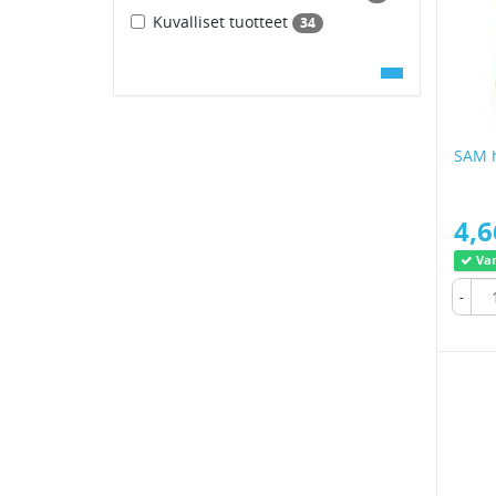
Kuvalliset tuotteet
34
SAM h
4,6
Var
-