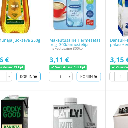
unaja juokseva 250g
Makeutusaine Hermesetas
Dansukke
orig. 300/annostelija
palasoker
makeutusaine 300kpl
6 €
3,11 €
3,15 
astossa:
77 kpl
Varastossa:
193 kpl
Varasto
+
KORIIN
-
+
KORIIN
-