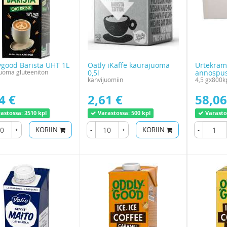
good Barista UHT 1L
Oatly iKaffe kaurajuoma
Urtekram
uoma gluteeniton
0,5l
annospus
kahvijuomiin
4,5 gx800k
4 €
2,61 €
58,06
astossa:
3510 kpl
Varastossa:
500 kpl
Varasto
+
KORIIN
-
+
KORIIN
-