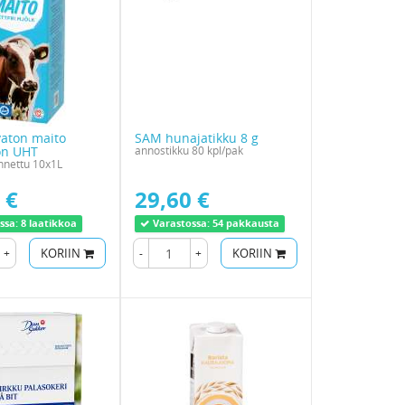
vaton maito
SAM hunajatikku 8 g
on UHT
annostikku 80 kpl/pak
nettu 10x1L
 €
29,60 €
ssa:
8 laatikkoa
Varastossa:
54 pakkausta
+
KORIIN
-
+
KORIIN