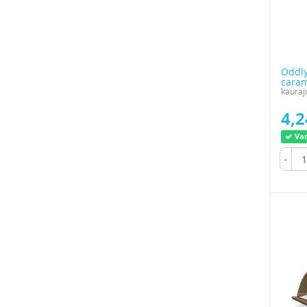
Oddly
caram
kauraj
4,2
Var
-