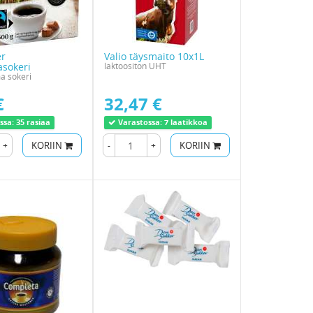
r
Valio täysmaito 10x1L
asokeri
laktoositon UHT
a sokeri
€
32,47 €
ssa:
35 rasiaa
Varastossa:
7 laatikkoa
+
KORIIN
-
+
KORIIN