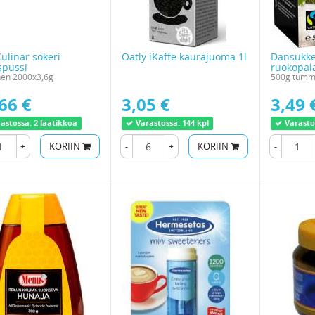
Culinar sokeri
Oatly iKaffe kaurajuoma 1l
Dansukke
pussi
ruokopal
nen 2000x3,6g
500g tumm
66 €
3,05 €
3,49 
astossa:
2 laatikkoa
Varastossa:
144 kpl
Varasto
+
KORIIN
-
+
KORIIN
-