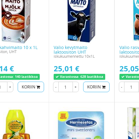
 kahvimaito 10 x 1L
Valio kevytmaito
Valio ras
siton, UHT
laktoositon UHT
laktoosit
iskukuumennettu 10x1L
iskukuumen
14 €
25,01 €
25,05
astossa:
140 laatikkoa
Varastossa:
628 laatikkoa
Varasto
+
KORIIN
-
+
KORIIN
-