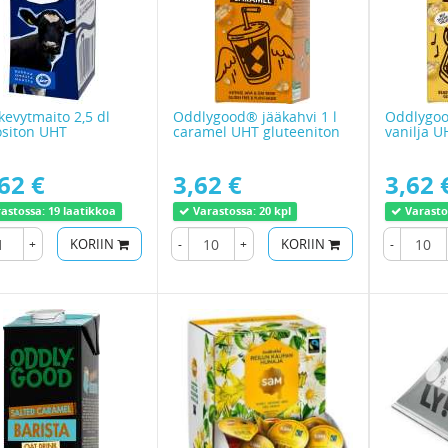
 kevytmaito 2,5 dl
Oddlygood® jääkahvi 1 l
Oddlygoo
ositon UHT
caramel UHT gluteeniton
vanilja U
62 €
3,62 €
3,62 
astossa:
19 laatikkoa
Varastossa:
20 kpl
Varasto
+
KORIIN
-
+
KORIIN
-