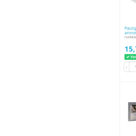
Pauli
annos
ruskea
15,
Var
-