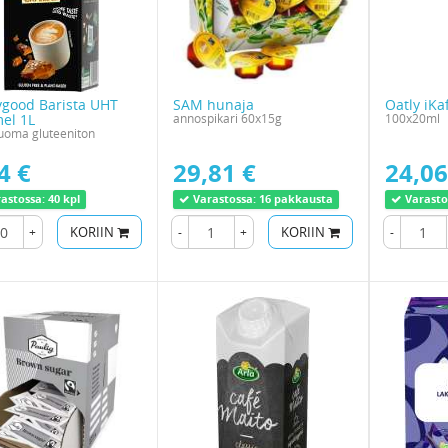
good Barista UHT
SAM hunaja
Oatly iKa
el 1L
annospikari 60x15g
100x20ml
uoma gluteeniton
4 €
29,81 €
24,06
astossa:
40 kpl
Varastossa:
16 pakkausta
Varasto
+
KORIIN
-
+
KORIIN
-