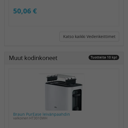
50,06 €
Katso kaikki Vedenkeittimet
Muut kodinkoneet
Tuotteita 10 kpl
Braun PurEase leivänpaahdin
valkoinen HT3010WH