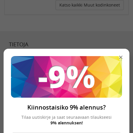
Katso kaikki Muut kodinkoneet
TIETOJA
Tietoa meistä
Toimitustavat
Toimitusehdot
Tietosuojaseloste
Kiinnostaisiko 9% alennus?
YHTEYSTIEDOT
Tilaa uutiskirje ja saat seuraavaan tilaukseesi
9% alennuksen!
palvelu@toimistotarviketukku.fi