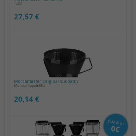
1,25l
27,57 €
Moccamaster Original suodatin
Manual tippalukko
20,14 €
Toimitus
0€