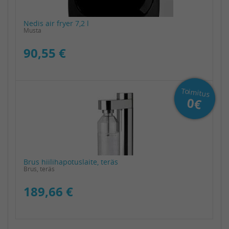
Nedis air fryer 7,2 l
Musta
90,55 €
Toimitus
0€
Brus hiilihapotuslaite, teräs
Brus, teräs
189,66 €