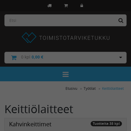
0
kpl
0,00 €
Toggle Navigation
Etusivu
Työtilat
Keittiölaitteet
Keittiölaitteet
Kahvinkeittimet
Tuotteita 38 kpl