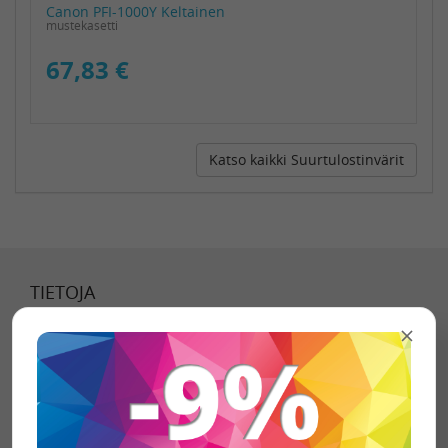
Canon PFI-1000Y Keltainen
mustekasetti
67,83 €
Katso kaikki Suurtulostinvärit
TIETOJA
Tietoa meistä
Toimitustavat
Toimitusehdot