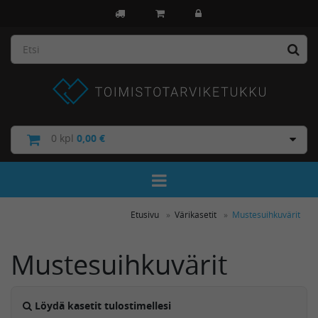
0
kpl
0,00 €
Toggle Navigation
Etusivu
Värikasetit
Mustesuihkuvärit
Mustesuihkuvärit
Löydä kasetit tulostimellesi