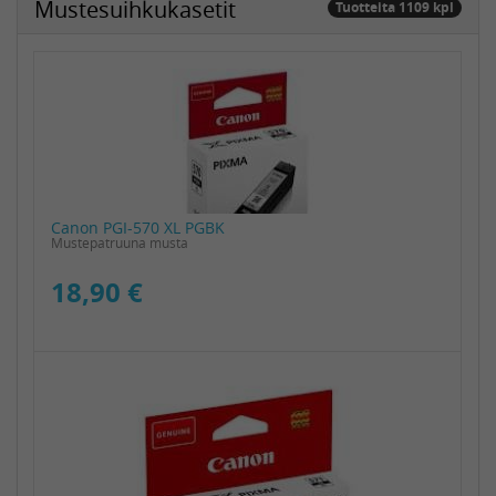
Mustesuihkukasetit
Tuotteita 1109 kpl
Canon PGI-570 XL PGBK
Mustepatruuna musta
18,90 €