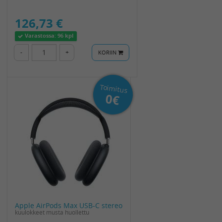
126,73 €
Varastossa:
96 kpl
-
+
KORIIN
Toimitus
0€
Apple AirPods Max USB-C stereo
kuulokkeet musta huollettu