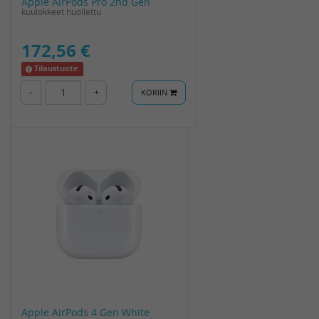
Apple AirPods Pro 2nd Gen
kuulokkeet huollettu
172,56 €
Tilaustuote
-
+
KORIIN
Apple AirPods 4 Gen White