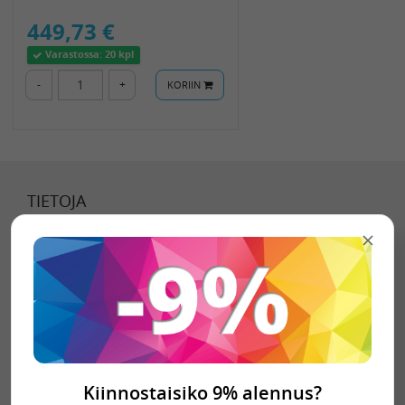
449,73 €
Varastossa:
20 kpl
-
+
KORIIN
TIETOJA
Tietoa meistä
Toimitustavat
Toimitusehdot
Tietosuojaseloste
Kiinnostaisiko 9% alennus?
YHTEYSTIEDOT