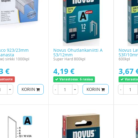
sco 923/23mm
Novus Ohutlankaniitti A
Novus Lat
anasta
53/12mm
53F/10m
pe) sinkki 1000kpl
Super Hard 800kpl
600kpl
3 €
4,19 €
3,67 
austuote
Varastossa:
6 rasiaa
Varasto
+
KORIIN
-
+
KORIIN
-