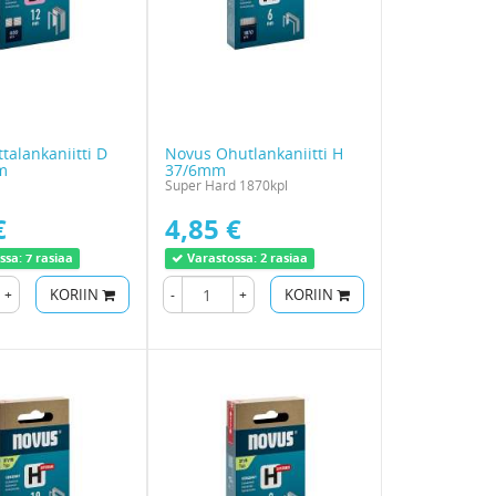
talankaniitti D
Novus Ohutlankaniitti H
m
37/6mm
Super Hard 1870kpl
€
4,85 €
ssa:
7 rasiaa
Varastossa:
2 rasiaa
+
KORIIN
-
+
KORIIN