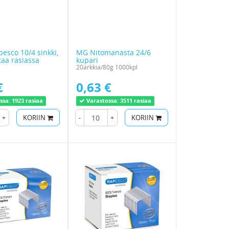
esco 10/4 sinkki,
MG Nitomanasta 24/6
aa rasiassa
kupari
20arkkia/80g 1000kpl
€
0,63 €
ssa:
1923 rasiaa
Varastossa:
3511 rasiaa
+
KORIIN
-
+
KORIIN