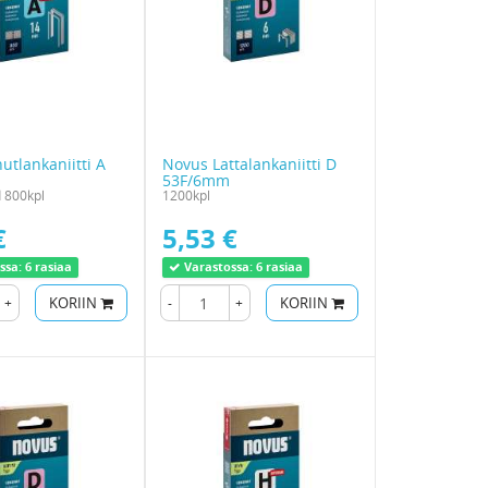
tlankaniitti A
Novus Lattalankaniitti D
53F/6mm
 800kpl
1200kpl
€
5,53 €
ssa:
6 rasiaa
Varastossa:
6 rasiaa
+
KORIIN
-
+
KORIIN