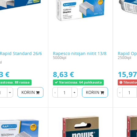
t Rapid Standard 26/6
Rapesco nitojan niitit 13/8
Rapid Opt
5000kpl
2500kpl
l
3 €
8,63 €
15,97
astossa:
88 rasiaa
Varastossa:
64 pakkausta
Tilaustu
+
KORIIN
-
+
KORIIN
-