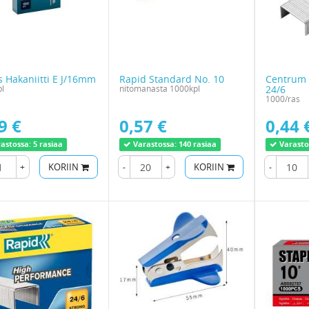
 Hakaniitti E J/16mm
Rapid Standard No. 10
Centrum 
l
nitomanasta 1000kpl
24/6
1000/ras
9 €
0,57 €
0,44 
astossa:
5 rasiaa
Varastossa:
140 rasiaa
Varasto
+
KORIIN
-
+
KORIIN
-