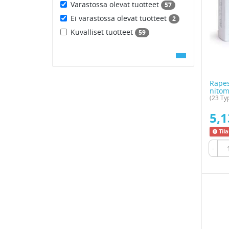
Varastossa olevat tuotteet
57
Ei varastossa olevat tuotteet
2
Kuvalliset tuotteet
59
Rape
nitom
(23 Ty
5,1
Til
-