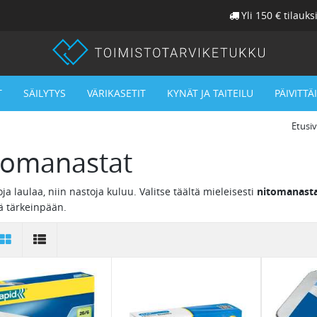
Yli 150 € tilauks
T
SÄILYTYS
VÄRIKASETIT
KYNÄT JA TAITEILU
PÄIVITTÄ
Etusi
tomanastat
ja laulaa, niin nastoja kuluu. Valitse täältä mieleisesti
nitomanast
ä tärkeinpään.