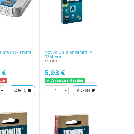
ima HD70 niitit
Novus Ohutlankaniitti A
53/4mm
1800kpl
 €
5,93 €
ote
Varastossa:
6 rasiaa
+
KORIIN
-
+
KORIIN