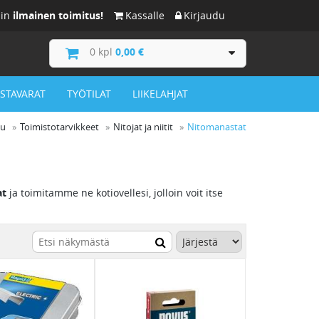
iin
ilmainen toimitus!
Kassalle
Kirjaudu
0
kpl
0,00 €
ISTAVARAT
TYÖTILAT
LIIKELAHJAT
vu
Toimistotarvikkeet
Nitojat ja niitit
Nitomanastat
at
ja toimitamme ne kotiovellesi, jolloin voit itse