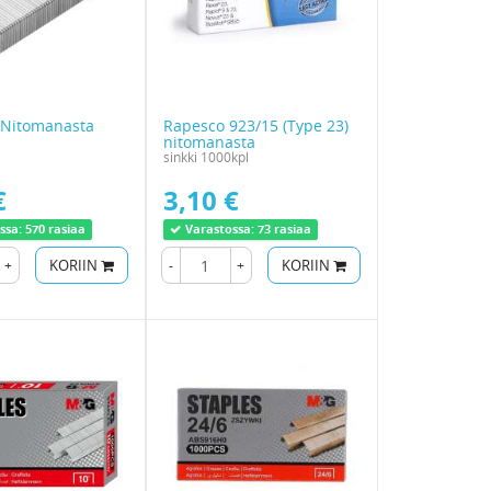
Nitomanasta
Rapesco 923/15 (Type 23)
nitomanasta
sinkki 1000kpl
€
3,10 €
ssa:
570 rasiaa
Varastossa:
73 rasiaa
+
KORIIN
-
+
KORIIN