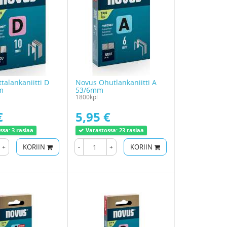
talankaniitti D
Novus Ohutlankaniitti A
m
53/6mm
1800kpl
€
5,95 €
ssa:
3 rasiaa
Varastossa:
23 rasiaa
+
KORIIN
-
+
KORIIN