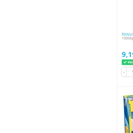
Novus
1000kp
9,1
Var
-