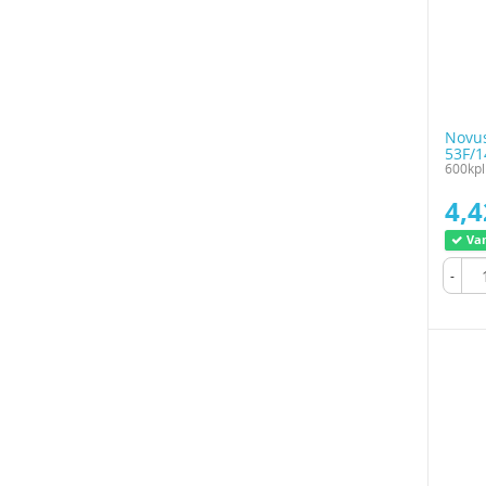
Novus
53F/
600kpl
4,4
Var
-