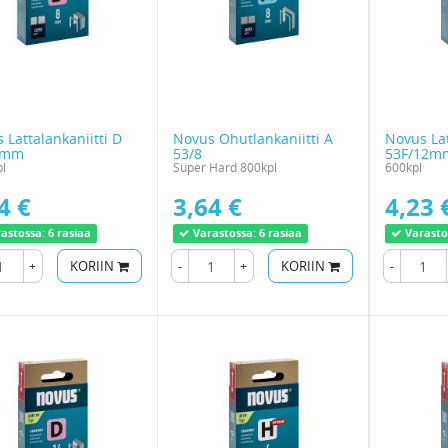
 Lattalankaniitti D
Novus Ohutlankaniitti A
Novus Lat
8mm
53/8
53F/12m
l
Super Hard 800kpl
600kpl
4 €
3,64 €
4,23 
astossa:
6 rasiaa
Varastossa:
6 rasiaa
Varasto
+
KORIIN
-
+
KORIIN
-