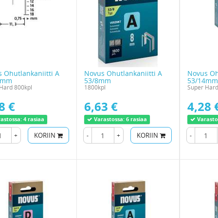
 Ohutlankaniitti A
Novus Ohutlankaniitti A
Novus Ohu
0mm
53/8mm
53/14mm
Hard 800kpl
1800kpl
Super Hard
8 €
6,63 €
4,28 
astossa:
4 rasiaa
Varastossa:
6 rasiaa
Varasto
+
KORIIN
-
+
KORIIN
-