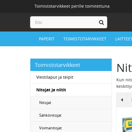
Toimistotarvikkeet perille toimitettuna
PAPERIT
TOIMISTOTARVIKKEET
LAITTEE
Ni
Toimistotarvikkeet
Viestilaput ja teipit
Kun nito
keskitty
Nitojat ja niitit
Nitojat
Sähkönitojat
Voimanitojat