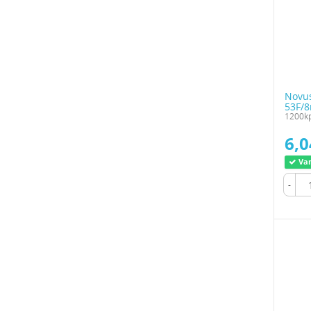
Novus
53F/
1200kp
6,0
Var
-