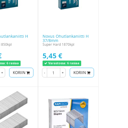
tlankaniitti H
Novus Ohutlankaniitti H
37/8mm
 850kpl
Super Hard 1870kpl
€
5,45 €
ssa:
6 rasiaa
Varastossa:
6 rasiaa
+
KORIIN
-
+
KORIIN