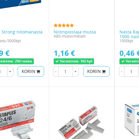
 Strong nitomanasta
Niitinpoistaja musta
Nasta Rap
ABS-muovi/metalli
1000 nast
oitu 5000kpl
1000kpl
9 €
1,16 €
0,46 
astossa:
250 rasiaa
Varastossa:
102 kpl
Varasto
+
KORIIN
-
+
KORIIN
-