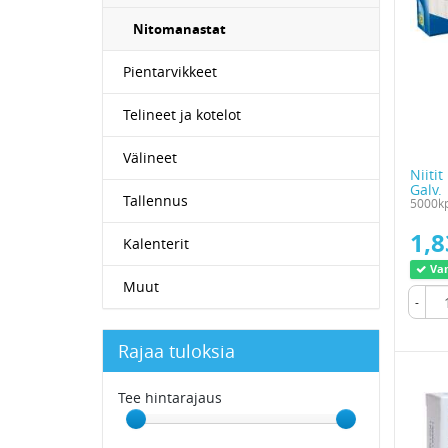
Nitomanastat
Pientarvikkeet
Telineet ja kotelot
Välineet
Niiti
Galv.
Tallennus
5000kp
1,8
Kalenterit
Var
Muut
-
Rajaa tuloksia
Tee hintarajaus