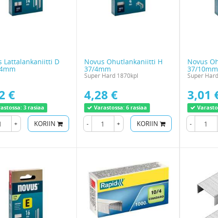
 Lattalankaniitti D
Novus Ohutlankaniitti H
Novus Ohu
14mm
37/4mm
37/10mm
Super Hard 1870kpl
Super Hard
2 €
4,28 €
3,01 
astossa:
3 rasiaa
Varastossa:
6 rasiaa
Varasto
+
KORIIN
-
+
KORIIN
-