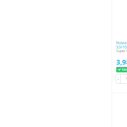
Novus
53/1
Super 
3,9
Var
-