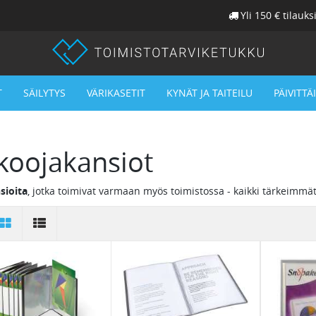
Yli 150 € tilauks
T
SÄILYTYS
VÄRIKASETIT
KYNÄT JA TAITEILU
PÄIVITTÄ
koojakansiot
sioita
, jotka toimivat varmaan myös toimistossa - kaikki tärkeimmä