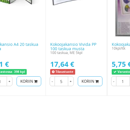
skansio A4 20 taskua
Kokoojakansio Vivida PP
Kokoojaka
a
100 taskua musta
10kpl/ltk
100 taskua, ME 5kpl
1 €
17,64 €
5,75 
astossa:
398 kpl
Tilaustuote
Varasto
+
KORIIN
-
+
KORIIN
-