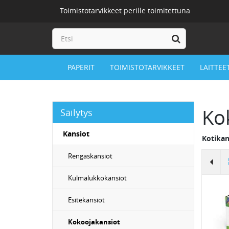
Toimistotarvikkeet perille toimitettuna
PAPERIT
TOIMISTOTARVIKKEET
LAITTEE
Ko
Säilytys
Kansiot
Kotikan
Rengaskansiot
Kulmalukkokansiot
Esitekansiot
Kokoojakansiot