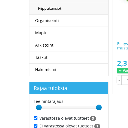
Riippukansiot
Organisointi
Mapit
Esity
Arkistointi
must
Taskut
2,3
Hakemistot
Var
-
Rajaa tuloksia
Tee hintarajaus
Varastossa olevat tuotteet
3
Ei varastossa olevat tuotteet
1