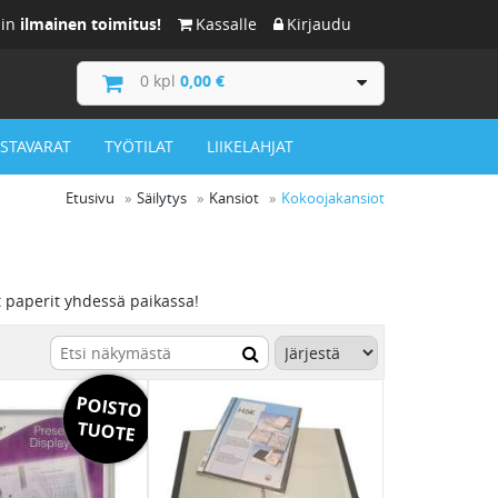
iin
ilmainen toimitus!
Kassalle
Kirjaudu
0
kpl
0,00 €
ISTAVARAT
TYÖTILAT
LIIKELAHJAT
Etusivu
Säilytys
Kansiot
Kokoojakansiot
t paperit yhdessä paikassa!
POISTO
TUOTE