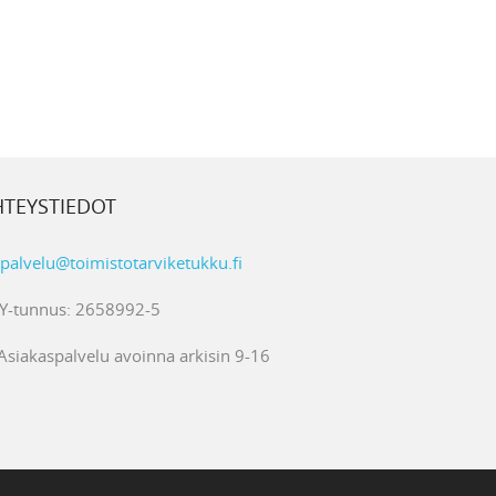
HTEYSTIEDOT
palvelu@toimistotarviketukku.fi
Y-tunnus: 2658992-5
Asiakaspalvelu avoinna arkisin 9-16