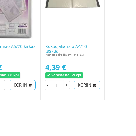
nsio A5/20 kirkas
Kokoojakansio A4/10
taskua
kansitaskulla musta A4
€
4,39 €
ssa:
331 kpl
Varastossa:
29 kpl
+
KORIIN
-
+
KORIIN