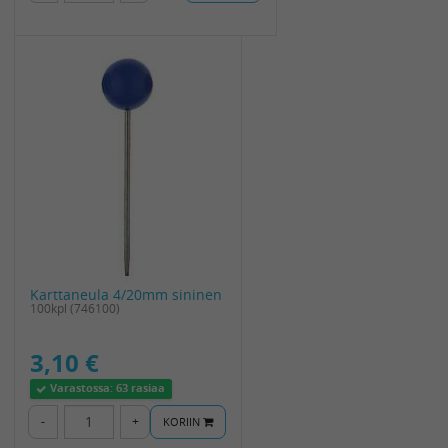
Karttaneula 4/20mm sininen
100kpl (746100)
3,10 €
Varastossa:
63 rasiaa
-
+
KORIIN