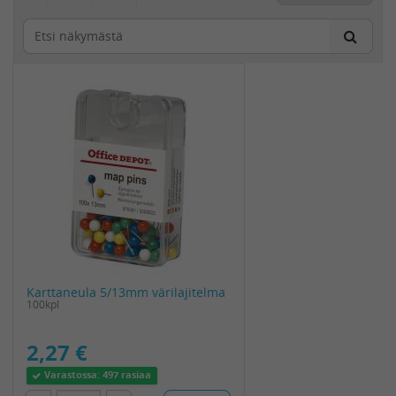
Karttaneula 5/13mm värilajitelma
100kpl
2,27 €
Varastossa:
497 rasiaa