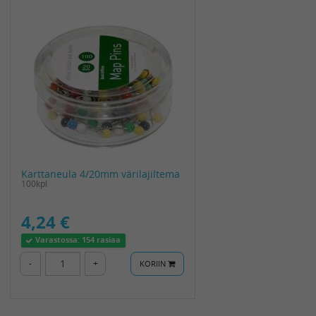
Karttaneula 4/20mm värilajiltema
100kpl
4,24 €
Varastossa:
154 rasiaa
-
+
KORIIN