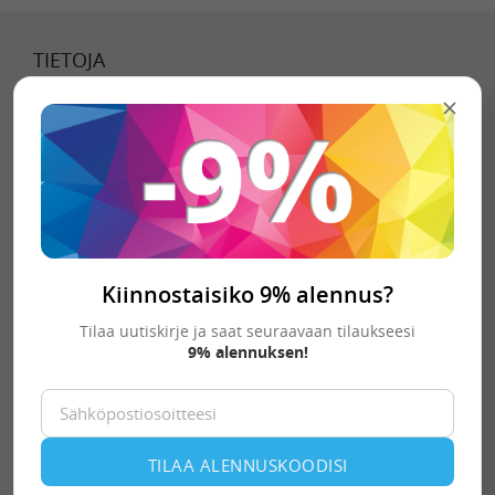
TIETOJA
Tietoa meistä
Toimitustavat
Toimitusehdot
Tietosuojaseloste
Kiinnostaisiko 9% alennus?
YHTEYSTIEDOT
Tilaa uutiskirje ja saat seuraavaan tilaukseesi
9% alennuksen!
palvelu@toimistotarviketukku.fi
Y-tunnus: 2658992-5
Asiakaspalvelu avoinna arkisin 9-16
TILAA ALENNUSKOODISI