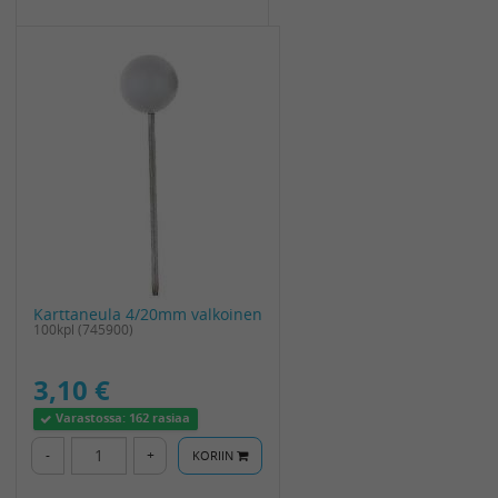
Karttaneula 4/20mm valkoinen
100kpl (745900)
3,10 €
Varastossa:
162 rasiaa
-
+
KORIIN