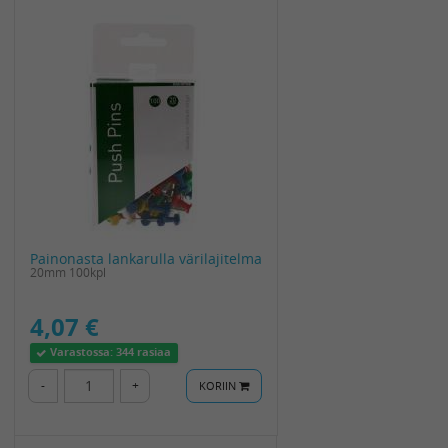
Painonasta lankarulla värilajitelma
20mm 100kpl
4,07 €
Varastossa:
344 rasiaa
-
+
KORIIN