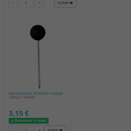
-
+
KORIIN
Karttaneula 4/20mm musta
100kpl (746000)
3,15 €
Varastossa:
6 rasiaa
-
+
KORIIN