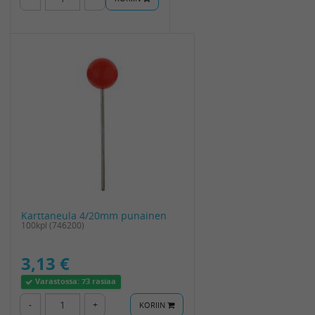
Karttaneula 4/20mm punainen
100kpl (746200)
3,13 €
Varastossa:
73 rasiaa
-
+
KORIIN