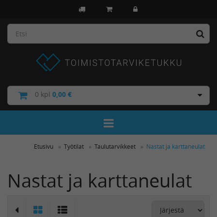
0
kpl
0,00 €
Toggle Navigation
Etusivu
Työtilat
Taulutarvikkeet
Nastat ja karttaneulat
Nastat ja karttaneulat