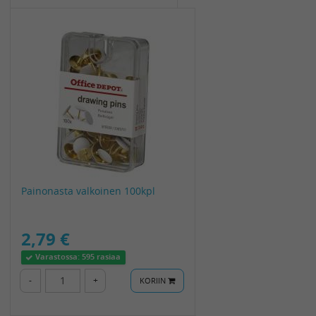
Painonasta valkoinen 100kpl
2,79 €
Varastossa:
595 rasiaa
-
+
KORIIN