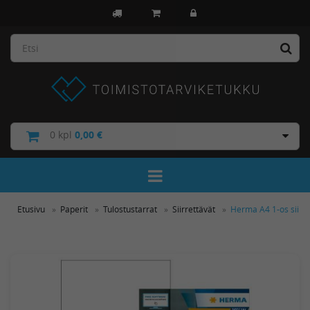
0
kpl
0,00 €
Toggle Navigation
Etusivu
Paperit
Tulostustarrat
Siirrettävät
Herma A4 1-os siirr