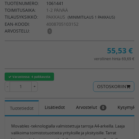
TUOTENUMERO:
1061441
TOIMITUSAIKA:
1-2 PÄIVÄÄ
TILAUSYKSIKKÖ:
PAKKAUS
(MINIMITILAUS 1 PAKKAUS)
EAN-KOODI:
4008705103152
ARVOSTELU:
1
55,53
€
verollinen hinta 69,69 €
Varastossa:
4 pakkausta
OSTOSKORIIN
-
+
Lisätiedot
Arvostelut
Kysymykse
0
Tuotetiedot
Movables -teknologialla valmistettuja tarroja A4-arkeilla. Laaja
valikoima toimistotuotteita yrityksille ja yksityisille. Tarrat