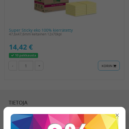
Super Sticky eko 100% kierrätetty
47,6x47,6mm keltainen 12x70kpl
14,42 €
10 pakkausta
-
+
KORIIN
TIETOJA
Tietoa meistä