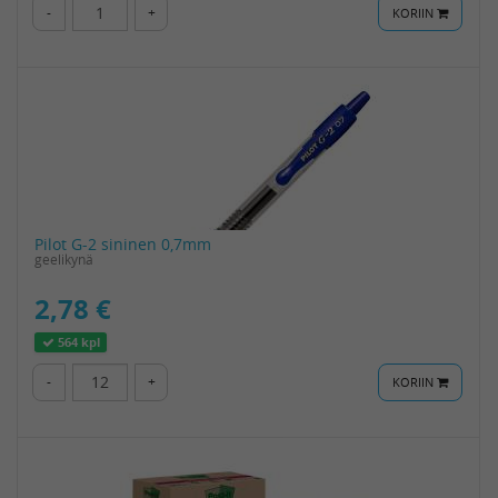
-
+
KORIIN
Pilot G-2 sininen 0,7mm
geelikynä
2,78 €
564 kpl
-
+
KORIIN