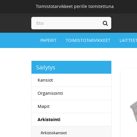
Toimistotarvikkeet perille toimitettuna
PAPERIT
TOIMISTOTARVIKKEET
LAITTEE
Säilytys
Kansiot
Organisointi
Mapit
Arkistointi
Arkistokansiot