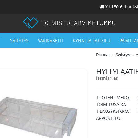
Yli 150 € tilauks
T
SÄILYTYS
VÄRIKASETIT
KYNÄT JA TAITEILU
PÄIVITTÄ
Etusivu
Säilytys
A
HYLLYLAAT
lasinkirkas
TUOTENUMERO:
TOIMITUSAIKA:
TILAUSYKSIKKÖ:
ARVOSTELU: