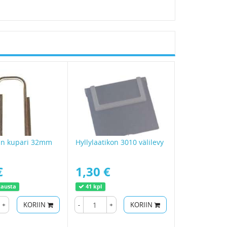
rviketukku.fi on edullinen ja laadukas tuotteiden
vikkeet toimitetaan nopeasti perille asti. Meiltä voit
tin kupari 32mm
Hyllylaatikon 3010 välilevy
€
1,30 €
kausta
41 kpl
+
KORIIN
-
+
KORIIN