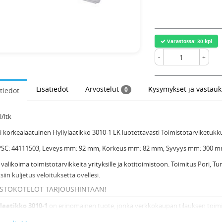
Varastossa:
30 kpl
-
+
Lisätiedot
Arvostelut
Kysymykset ja vastau
0
tiedot
l/ltk
 korkealaatuinen Hyllylaatikko 3010-1 LK luotettavasti Toimistotarviketukk
SC: 44111503, Leveys mm: 92 mm, Korkeus mm: 82 mm, Syvyys mm: 300 m
 valikoima toimistotarvikkeita yrityksille ja kotitoimistoon. Toimitus Pori, T
ksiin kuljetus veloituksetta ovellesi.
ISTOKOTELOT TARJOUSHINTAAN!
laatikko 3010-1
on erinomainen tuote, jonka verkkokaupan tilauksen toimi
taa tilauksen perille asti klo 8 - 16 välillä valtakunnallisesti.