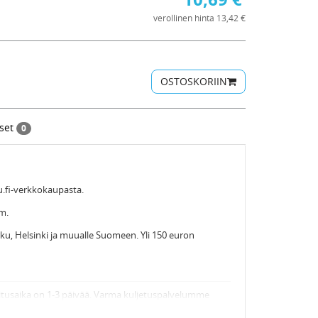
verollinen hinta 13,42 €
OSTOSKORIIN
kset
0
u.fi-verkkokaupasta.
m.
urku, Helsinki ja muualle Suomeen. Yli 150 euron
tusaika on 1-3 päivää. Varma kuljetuspalvelumme