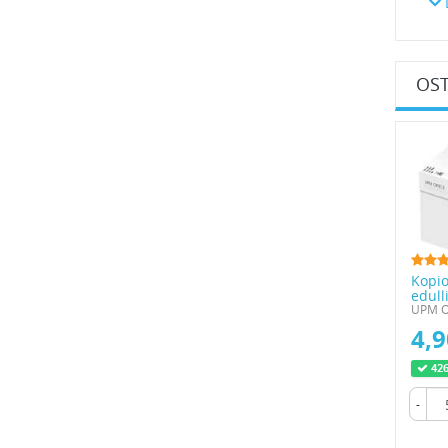
L
Voit 
verkk
tilat
OST
Kopio
edul
UPM Of
4,9
426
-