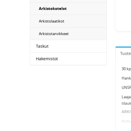
Arkistokotelot
Arkistolaatikot
Arkistotarvikkeet
Taskut
Tuote
Hakemistot
30 kp
Hanki
UNSP
Laaja
tilau
ARK
Hylly
toimit