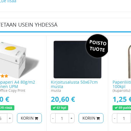
ue lisää
etsiä Hyllylaatikko 30101 LK tuotteen myös tuotekoodilla 216042. Toimistota
okauppa kotiin ja toimistoon. 100% kotimaisen verkkokauppamme toimistotar
a ilman rekisteröitymistä!
ETAAN USEIN YHDESSÄ
POISTO
TUOTE
paperi A4 80g/m2
Kirjoitusalusta 50x67cm
Paperilii
linen UPM
musta
100kpl
fice Copy Print
musta
(kuparoitu)
0 €
20,60 €
1,25 
70 riisiä
67 kpl
69 pak
+
KORIIN
-
+
KORIIN
-