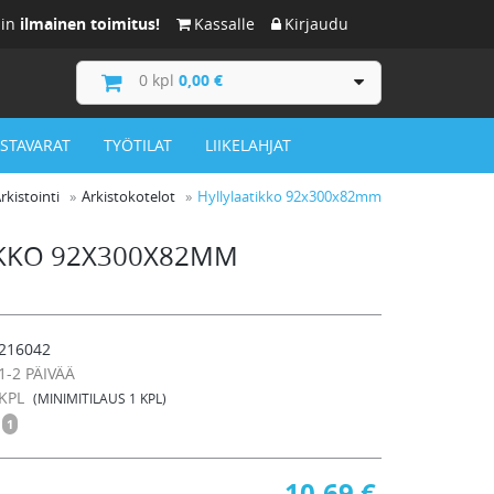
iin
ilmainen toimitus!
Kassalle
Kirjaudu
0
kpl
0,00 €
ISTAVARAT
TYÖTILAT
LIIKELAHJAT
rkistointi
Arkistokotelot
Hyllylaatikko 92x300x82mm
IKKO 92X300X82MM
216042
1-2 PÄIVÄÄ
KPL
(MINIMITILAUS 1 KPL)
1
10,69
€