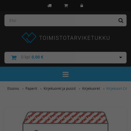
0
kpl
0,00 €
Toggle Navigation
Etusivu
Paperit
Kirjekuoret ja pussit
Kirjekuoret
Kirjekuori C4 v