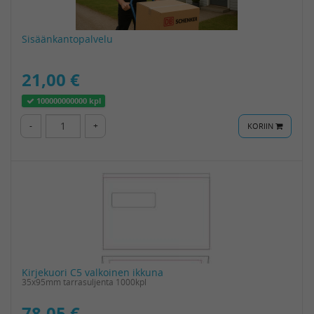
Sisäänkantopalvelu
21,00 €
100000000000 kpl
-
+
KORIIN
Kirjekuori C5 valkoinen ikkuna
35x95mm tarrasuljenta 1000kpl
78,05 €