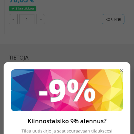
3 laatikkoa
-
+
KORIIN
TIETOJA
Tietoa meistä
Toimitustavat
Toimitusehdot
Tietosuojaseloste
Kiinnostaisiko 9% alennus?
YHTEYSTIEDOT
Tilaa uutiskirje ja saat seuraavaan tilaukseesi