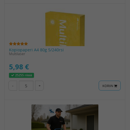
Kopiopaperi A4 80g 5/240rsi
Multilaser
5,98 €
25255 riisiä
-
+
KORIIN