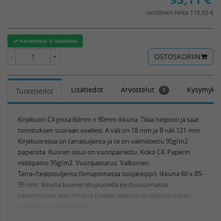
verollinen hinta 116,85 €
Varastossa:
6 laatikkoa
OSTOSKORIIN
-
+
Lisätiedot
Arvostelut
Kysymykse
1
Tuotetiedot
Kirjekuori C4 jossa 60mm x 90mm ikkuna. Tilaa helposti ja saat
toimituksen suoraan ovellesi. A väli on 18 mm ja B väli 121 mm.
Kirjekuoressa on tarrasuljenta ja se on valmistettu 95g/m2
paperista. Kuoren sisus on vuoripainettu. Koko C4. Paperin
neliöpaino 95g/m2. Vuoripainatus. Valkoinen.
Tarra-/teippisuljenta (liimapinnassa suojateippi). Ikkuna 60 x 85-
95 mm. Ikkuna kuoren etupuolella pystysuunnassa
vasemmassa alakulmassa (sisään laitettavan paperin vasen
yläkulma = osoitekenttä).