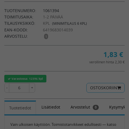
TUOTENUMERO:
1061394
TOIMITUSAIKA:
1-2 PÄIVÄÄ
TILAUSYKSIKKÖ:
KPL
(MINIMITILAUS 6 KPL)
EAN-KOODI:
6419683014039
ARVOSTELU:
1
1,83
€
verollinen hinta 2,30 €
Varastossa:
12396 kpl
OSTOSKORIIN
-
+
Lisätiedot
Arvostelut
Kysymykse
0
Tuotetiedot
Vain ulkoisen käyttöön. Toimistotarvikkeet edullisesti — katso