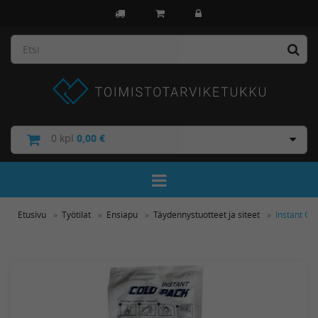
0
kpl
0,00 €
Toggle Navigation
Etusivu
Työtilat
Ensiapu
Täydennystuotteet ja siteet
Instant Co