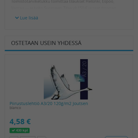
Toimistotarviketukku toimittaa tilaukset Helsinki, Espoo,
Vantaa — ja koko Suomeen. Tilaa yli 150 € ja saat ilmaisen
toimituksen!
Lue lisää
HUOPAKYNÄT NOPEASTI VERKKOKAUPASTA!
Riippupakattu huopakynä
on tasokas toimistotarvike, jonka
toimitusaika on verkkokaupasta tilattuna 1-3 päivää. Nopea
OSTETAAN USEIN YHDESSÄ
rahtikuljetuksemme toimittaa lähetyksen toimitusosoitteeseen
työpäivän aikana (8 - 16) valtakunnallisesti.
Löydät Riippupakattu huopakynä tuotteen myös tuotekoodilla
165509. Toimistotarviketukku.fi on huokea ja hyvä
toimistotuotteiden ostopaikka toimistoon. 100% kotimaisen
verkkokauppamme toimistotarvikkeet toimitetaan nopeasti
perille asti. Toimistotarviketukku-verkkokaupasta tilaat
toimistotarvikkeet rekisteröitymättä!
Piirustuslehtiö A3/20 120g/m2 Joutsen
blanco
4,58 €
430 kpl