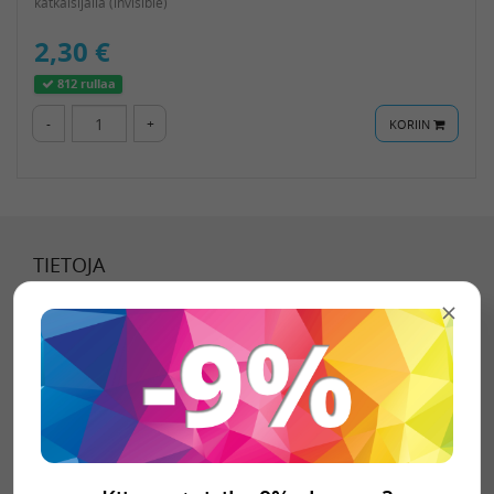
katkaisijalla (invisible)
2,30 €
812 rullaa
-
+
KORIIN
TIETOJA
Tietoa meistä
Toimitustavat
Toimitusehdot
Tietosuojaseloste