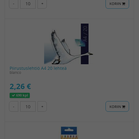
-
+
KORIIN
Piirustuslehtiö A4 20 lehteä
blanco
2,26 €
690 kpl
-
+
KORIIN