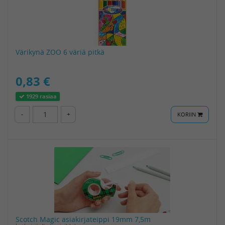
Värikynä ZOO 6 väriä pitkä
0,83 €
1929 rasiaa
-
+
KORIIN
Scotch Magic asiakirjateippi 19mm 7,5m