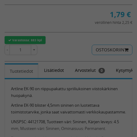
1,79
€
verollinen hinta 2,25 €
Varastossa:
883 kpl
OSTOSKORIIN
-
+
Lisätiedot
Arvostelut
Kysymykse
0
Tuotetiedot
Artline EK-90 on riippupakattu spriiliukoinen viistokärkinen
huopakynä.
Artline EK-90 blister 4,5mm sininen on luotettava
toimistotarvike, jonka saat vaivattomasti verkkokaupastamme.
UNSPSC: 44121708, Tuotteen väri: Sininen, Kärjen leveys: 4.5
mm, Musteen väri: Sininen, Ominaisuus: Permanent.