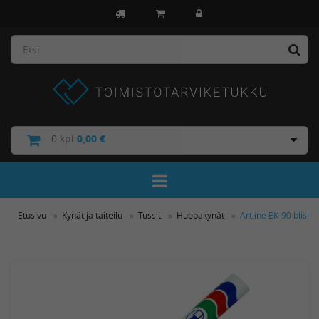
0
kpl
0,00 €
Toggle Navigation
Etusivu
Kynät ja taiteilu
Tussit
Huopakynät
Artline EK-90 blist