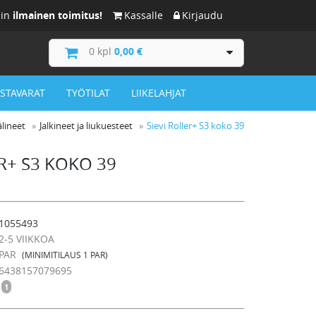
iin
ilmainen toimitus!
Kassalle
Kirjaudu
0
kpl
0,00 €
ISTAVARAT
TYÖTILAT
LIIKELAHJAT
lineet
Jalkineet ja liukuesteet
Sievi Roller+ S3 koko 39
ER+ S3 KOKO 39
1055493
2-5 VIIKKOA
PAR
(MINIMITILAUS 1 PAR)
6438157079695
1