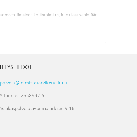
Suomeen. Ilmainen kotiintoimitus, kun tilaat vähintään
n sitä saapuu varastoon (noin viikko). Täsmällinen
nsa Suomeen.
u.fi on edullinen ja tasokas tarvikkeiden
toimitetaan nopeasti perille asti.
HTEYSTIEDOT
!
palvelu@toimistotarviketukku.fi
Y-tunnus: 2658992-5
Asiakaspalvelu avoinna arkisin 9-16