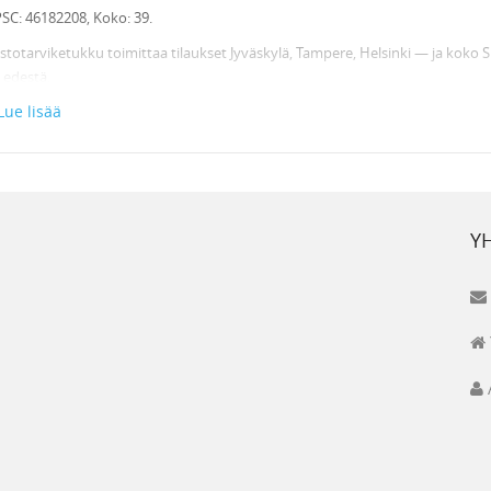
C: 46182208, Koko: 39.
stotarviketukku toimittaa tilaukset Jyväskylä, Tampere, Helsinki — ja koko 
 edestä.
INEET JA LIUKUESTEET EDULLISESTI KOTIOVELLE!
ue lisää
 Roller+
on hyvälaatuinen toimistotarvike, jonka toimitus hoidetaan heti ku
tuspalvelumme toimittaa tilauksen perille asti klo 8 - 16 välillä minne taha
t Sievi Roller+ S3 tuotteen myös tuotekoodilla 1055493. Toimistotarviketukk
okauppa toimistoon ja kotiin. Täysin kotimaisen verkkokauppamme tuotteet 
Y
stotarviketukku-verkkokaupasta tilaat toimistotarvikkeet rekisteröitymättä